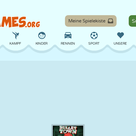
Meine Spielekiste
KAMPF
KINDER
RENNEN
SPORT
UNSERE
BALANCE
BASKETBALL
SCHLACHT
BILLARD
BRETT
VERTEIDIGUNG
DINOSAURIER
FAHREN
LERNEN
ESCAPE
MATHE
LABYRINTH
MONSTER
MOTORRAD
ONLINE