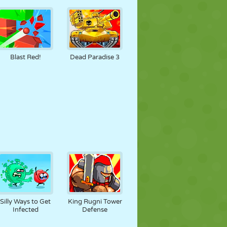
Blast Red!
Dead Paradise 3
Silly Ways to Get
King Rugni Tower
Infected
Defense