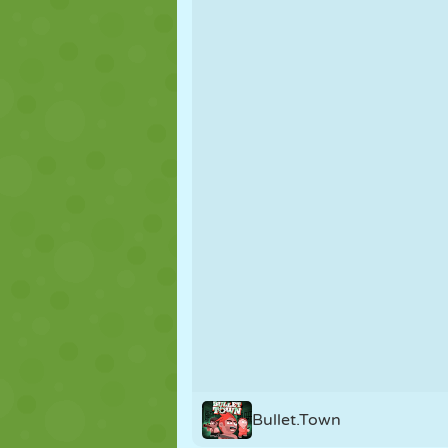
PUPPEN
RÄTSEL
REAKTION
STRATEGIE
STUNT
PANZER
Bullet.Town