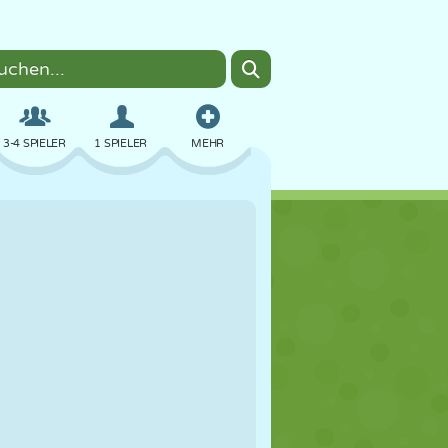
3-4 SPIELER
1 SPIELER
MEHR
BOMBER
BROWSER
AUTO
FLIEGEN
ESSEN
LUSTIG
PIXEL ART
PLATTFORM
POOL