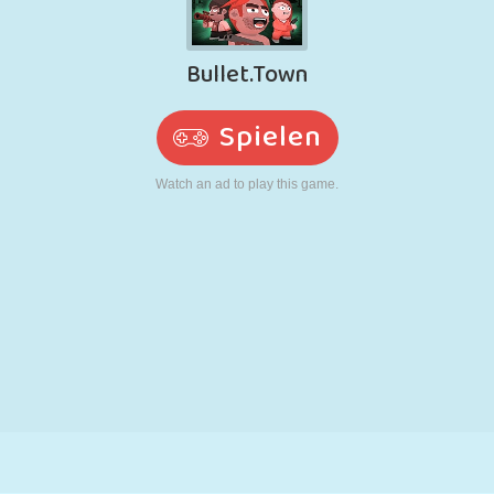
RETRO
ROBOTER
LAUFEN
SCHULE
SCHIESSEN
TENNIS
TIC TAC TOE
TOUCHSCREEN
TURM
LKW