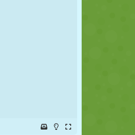
FUSSBALL
WELTRAUM
STICKMAN
KRIEG
WRESTLING
ZOMBIE