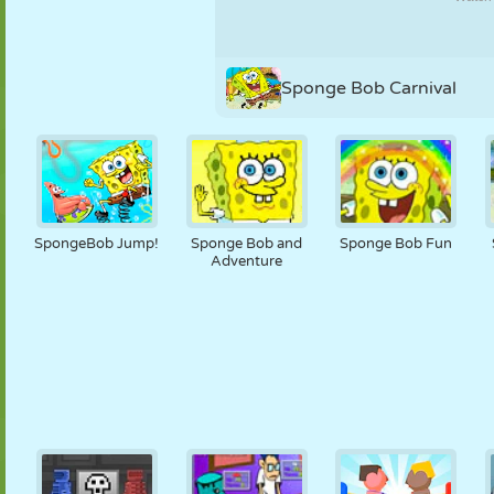
PUPPEN
RÄTSEL
REAKTION
RETRO
ROBOTER
Sponge Bob Carnival
STRATEGIE
STUNT
PANZER
TENNIS
TIC TAC TOE
SpongeBob Jump!
Sponge Bob and
Sponge Bob Fun
Adventure