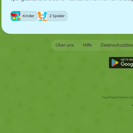
Kinder
2 Spieler
Über uns
Hilfe
Datenschutzbe
TwoPlayerGames.org 
V