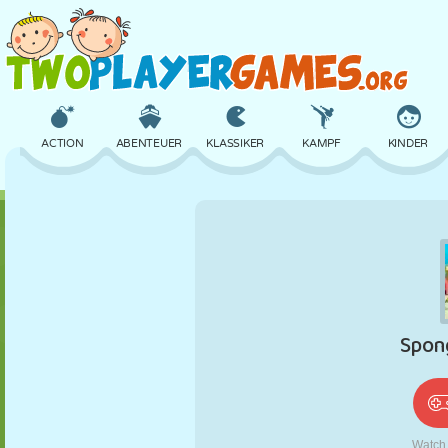
ACTION
ABENTEUER
KLASSIKER
KAMPF
KINDER
3D
FLUGZEUG
ALIEN
BALANCE
BASKETBALL
SCHLOSS
SCHACH
CRAZY
VERTEIDIGUNG
DINOSAURIER
MÄDCHEN
GOLF
SPRINGEN
MATHE
LABYRINTH