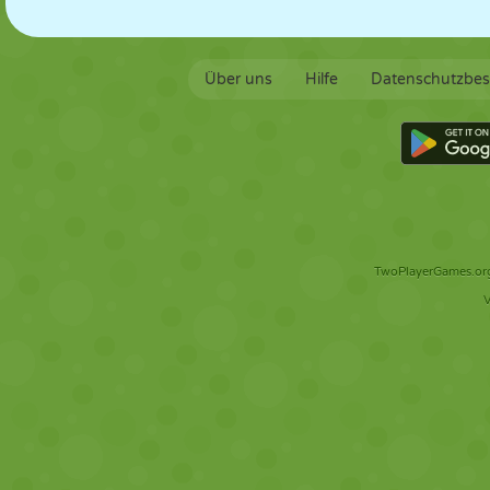
Über uns
Hilfe
Datenschutzbe
TwoPlayerGames.org 
V