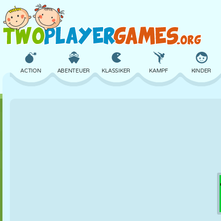
ACTION
ABENTEUER
KLASSIKER
KAMPF
KINDER
3D
FLUGZEUG
ALIEN
BALANCE
BASKETBALL
SCHLOSS
SCHACH
CRAZY
VERTEIDIGUNG
DINOSAURIER
MÄDCHEN
GOLF
SPRINGEN
MATHE
LABYRINTH