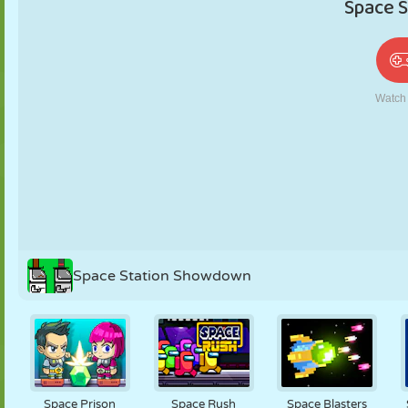
PUPPEN
RÄTSEL
REAKTION
RETRO
ROBOTER
STRATEGIE
STUNT
PANZER
TENNIS
TIC TAC TOE
Space Station Showdown
Space Prison
Space Rush
Space Blasters