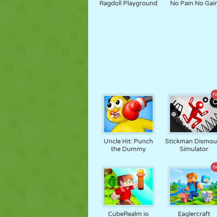
Ragdoll Playground
No Pain No Gai
n
Uncle Hit: Punch
Stickman Dismou
the Dummy
Simulator
n
CubeRealm io
Eaglercraft