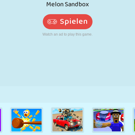
RETRO
ROBOTER
LAUFEN
SCHULE
SCHIESSEN
TENNIS
TIC TAC TOE
TOUCHSCREEN
TURM
LKW