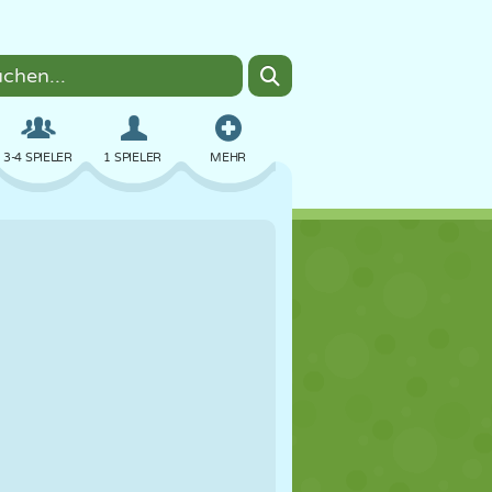
3-4 SPIELER
1 SPIELER
MEHR
BOMBER
BROWSER
AUTO
FLIEGEN
ESSEN
LUSTIG
PIXEL ART
PLATTFORM
POOL