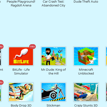
n
People Playground!
Car Crash Test:
Dude Theft Auto
Ragdoll Arena
Abandoned City
eu
neu
nt
BitLife - Life
Mr.Dude: King of
Minecraft
Simulator
the Hill
Unblocked
eu
Body Drop 3D
Stickman
Crazy Stunts 3D