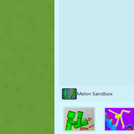
PUPPEN
RÄTSEL
REAKTION
STRATEGIE
STUNT
PANZER
Melon Sandbox