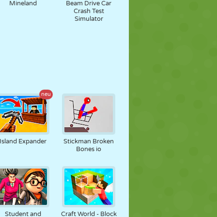
Mineland
Beam Drive Car
Crash Test
Simulator
neu
Island Expander
Stickman Broken
Bones io
Student and
Craft World - Block