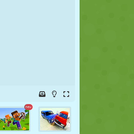
FUSSBALL
WELTRAUM
STICKMAN
KRIEG
WRESTLING
ZOMBIE
neu