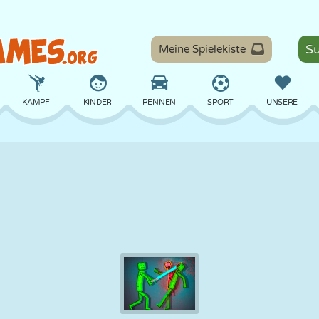
Meine Spielekiste
KAMPF
KINDER
RENNEN
SPORT
UNSERE
BALANCE
BASKETBALL
SCHLACHT
BILLARD
BRETT
VERTEIDIGUNG
DINOSAURIER
FAHREN
LERNEN
ESCAPE
MATHE
LABYRINTH
MONSTER
MOTORRAD
ONLINE