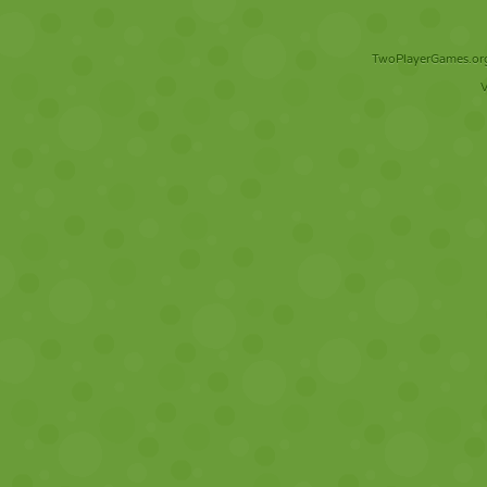
TwoPlayerGames.org 
V