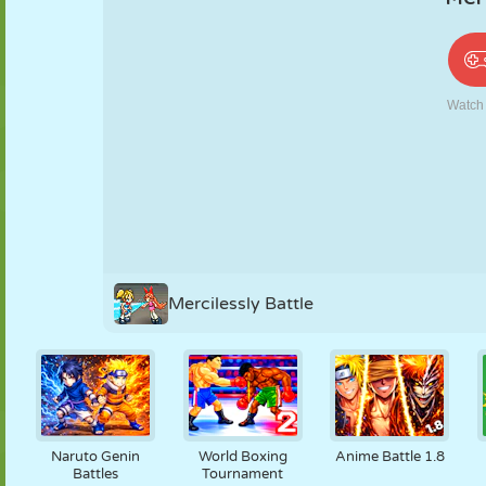
PUPPEN
RÄTSEL
REAKTION
RETRO
ROBOTER
STRATEGIE
STUNT
PANZER
TENNIS
TIC TAC TOE
Mercilessly Battle
Naruto Genin
World Boxing
Anime Battle 1.8
Battles
Tournament