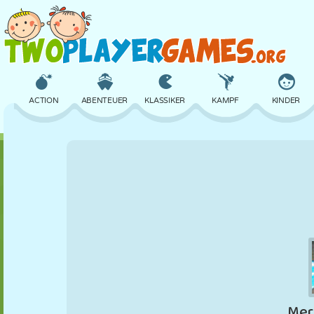
ACTION
ABENTEUER
KLASSIKER
KAMPF
KINDER
3D
FLUGZEUG
ALIEN
BALANCE
BASKETBALL
SCHLOSS
SCHACH
CRAZY
VERTEIDIGUNG
DINOSAURIER
MÄDCHEN
GOLF
SPRINGEN
MATHE
LABYRINTH