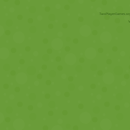
TwoPlayerGames.org 
V