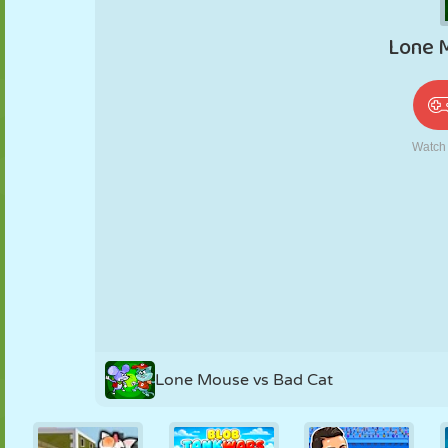
PUPPEN
RÄTSEL
REAKTION
RETRO
ROBOTER
STRATEGIE
STUNT
PANZER
TENNIS
TIC TAC TOE
Lone Mouse vs Bad Cat