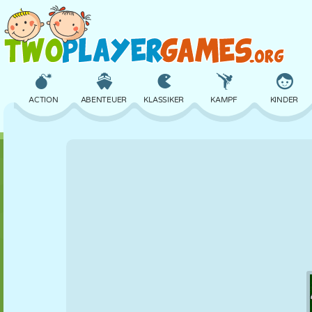
ACTION
ABENTEUER
KLASSIKER
KAMPF
KINDER
3D
FLUGZEUG
ALIEN
BALANCE
BASKETBALL
SCHLOSS
SCHACH
CRAZY
VERTEIDIGUNG
DINOSAURIER
MÄDCHEN
GOLF
SPRINGEN
MATHE
LABYRINTH