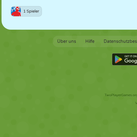
1 Spieler
Über uns
Hilfe
Datenschutzbe
TwoPlayerGames.org 
V