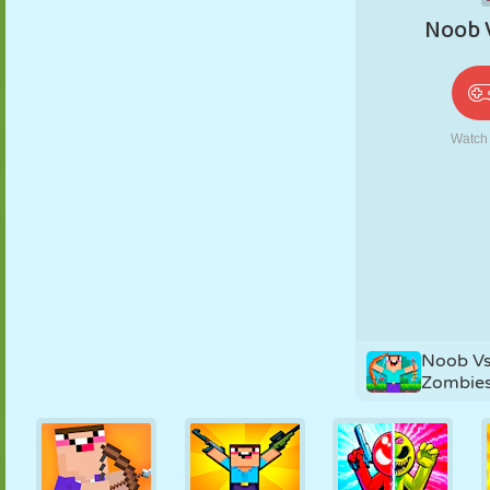
PUPPEN
RÄTSEL
REAKTION
RETRO
ROBOTER
STRATEGIE
STUNT
PANZER
TENNIS
TIC TAC TOE
Noob V
Zombies