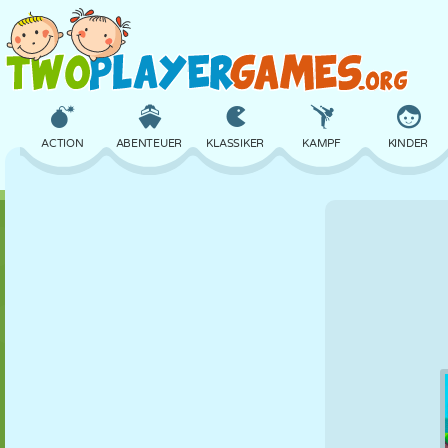
ACTION
ABENTEUER
KLASSIKER
KAMPF
KINDER
3D
FLUGZEUG
ALIEN
BALANCE
BASKETBALL
SCHLOSS
SCHACH
CRAZY
VERTEIDIGUNG
DINOSAURIER
MÄDCHEN
GOLF
SPRINGEN
MATHE
LABYRINTH