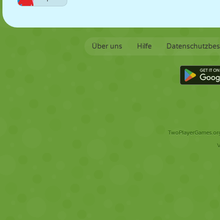
Über uns
Hilfe
Datenschutzbe
TwoPlayerGames.org 
V