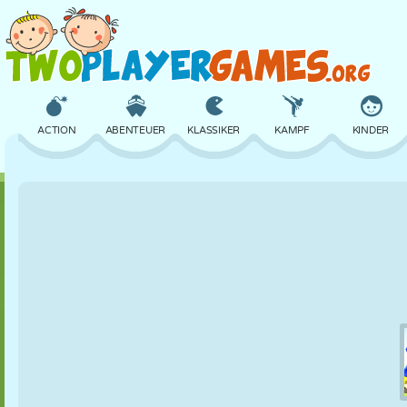
ACTION
ABENTEUER
KLASSIKER
KAMPF
KINDER
3D
FLUGZEUG
ALIEN
BALANCE
BASKETBALL
SCHLOSS
SCHACH
CRAZY
VERTEIDIGUNG
DINOSAURIER
MÄDCHEN
GOLF
SPRINGEN
MATHE
LABYRINTH