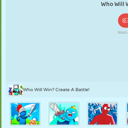
PUPPEN
RÄTSEL
REAKTION
RETRO
ROBOTER
STRATEGIE
STUNT
PANZER
TENNIS
TIC TAC TOE
Who Will Win? Create A Battle!