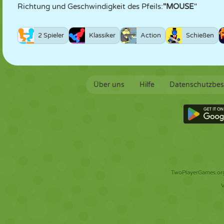
Richtung und Geschwindigkeit des Pfeils:
"MOUSE
"
2 Spieler
Klassiker
Action
Schießen
Über uns
Hilfe
Datenschutzbe
TwoPlayerGames.org 
V