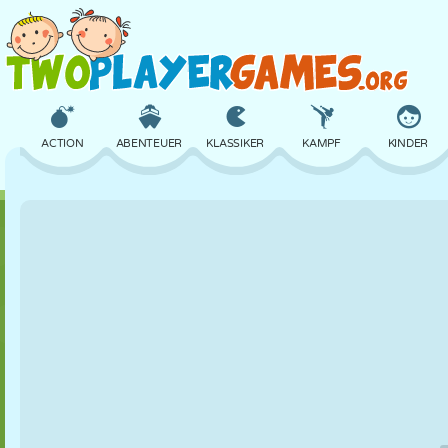
ACTION
ABENTEUER
KLASSIKER
KAMPF
KINDER
3D
FLUGZEUG
ALIEN
BALANCE
BASKETBALL
SCHLOSS
SCHACH
CRAZY
VERTEIDIGUNG
DINOSAURIER
MÄDCHEN
GOLF
SPRINGEN
MATHE
LABYRINTH