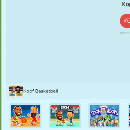
PUPPEN
RÄTSEL
REAKTION
RETRO
ROBOTER
STRATEGIE
STUNT
PANZER
TENNIS
TIC TAC TOE
Kopf Basketball