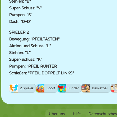
Stehlen: "B"
Super-Schuss: "V"
Pumpen: "S"
Dash: "D+D"
SPIELER 2
Bewegung: "PFEILTASTEN"
Aktion und Schuss: "L"
Stehlen: "L"
Super-Schuss: "K"
Pumpen: "PFEIL RUNTER
Schießen: "PFEIL DOPPELT LINKS"
2 Spieler
Sport
Kinder
Basketball
Über uns
Hilfe
Datenschutzbe