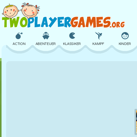
ACTION
ABENTEUER
KLASSIKER
KAMPF
KINDER
3D
FLUGZEUG
ALIEN
BALANCE
BASKETBALL
SCHLOSS
SCHACH
CRAZY
VERTEIDIGUNG
DINOSAURIER
MÄDCHEN
GOLF
SPRINGEN
MATHE
LABYRINTH