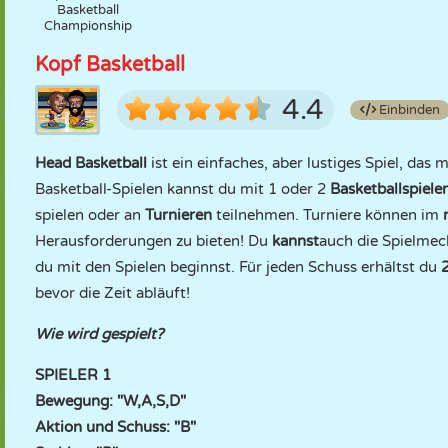
Basketball
Championship
Kopf Basketball
4.4
Einbinden
Head Basketball
ist ein einfaches, aber lustiges Spiel, das 
Basketball-Spielen kannst du mit 1 oder 2
Basketballspiele
spielen oder an
Turnieren
teilnehmen. Turniere können im
Herausforderungen zu bieten! Du
kannst
auch die Spielmec
du mit den Spielen beginnst. Für jeden Schuss erhältst du
bevor die Zeit abläuft!
Wie wird gespielt?
SPIELER 1
Bewegung: "W,A,S,D"
Aktion und Schuss: "B"