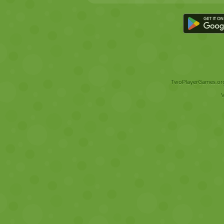
TwoPlayerGames.org 
V