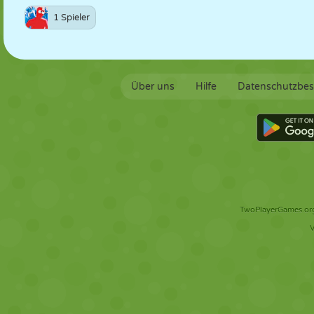
1 Spieler
Über uns
Hilfe
Datenschutzbe
TwoPlayerGames.org 
V