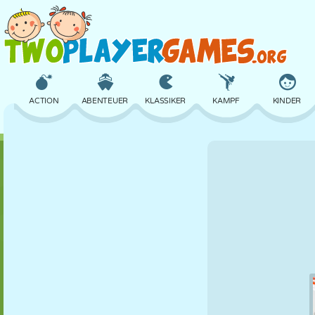
ACTION
ABENTEUER
KLASSIKER
KAMPF
KINDER
3D
FLUGZEUG
ALIEN
BALANCE
BASKETBALL
SCHLOSS
SCHACH
CRAZY
VERTEIDIGUNG
DINOSAURIER
MÄDCHEN
GOLF
SPRINGEN
MATHE
LABYRINTH