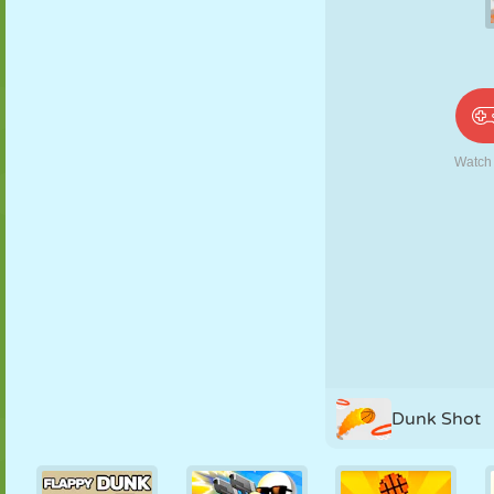
PUPPEN
RÄTSEL
REAKTION
RETRO
ROBOTER
STRATEGIE
STUNT
PANZER
TENNIS
TIC TAC TOE
Dunk Shot