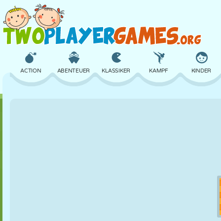
ACTION
ABENTEUER
KLASSIKER
KAMPF
KINDER
3D
FLUGZEUG
ALIEN
BALANCE
BASKETBALL
SCHLOSS
SCHACH
CRAZY
VERTEIDIGUNG
DINOSAURIER
MÄDCHEN
GOLF
SPRINGEN
MATHE
LABYRINTH