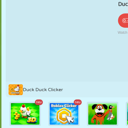
PUPPEN
RÄTSEL
REAKTION
RETRO
ROBOTER
STRATEGIE
STUNT
PANZER
TENNIS
TIC TAC TOE
Duck Duck Clicker
neu
neu