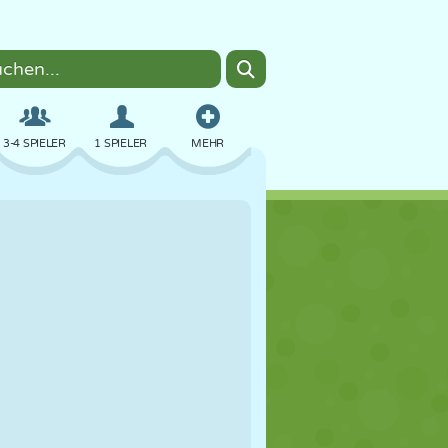
3-4 SPIELER
1 SPIELER
MEHR
BOMBER
BROWSER
AUTO
FLIEGEN
ESSEN
LUSTIG
PIXEL ART
PLATTFORM
POOL