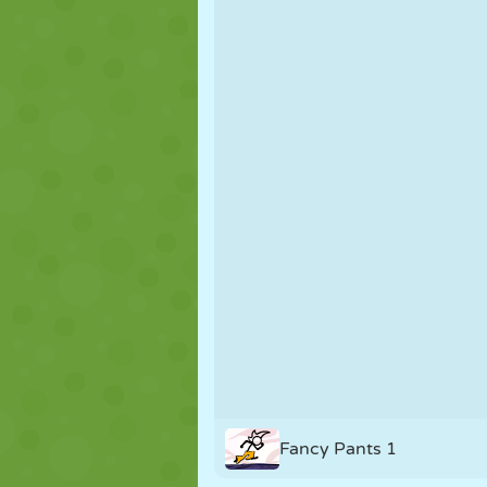
PUPPEN
RÄTSEL
REAKTION
STRATEGIE
STUNT
PANZER
Fancy Pants 1