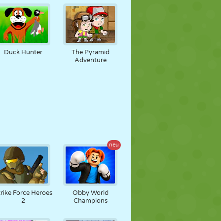
Duck Hunter
The Pyramid
Adventure
neu
trike Force Heroes
Obby World
2
Champions