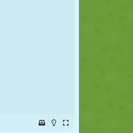
FUSSBALL
WELTRAUM
STICKMAN
KRIEG
WRESTLING
ZOMBIE