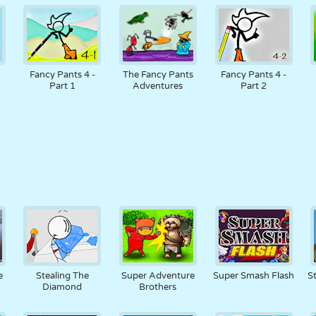
Fancy Pants 4 -
The Fancy Pants
Fancy Pants 4 -
Part 1
Adventures
Part 2
e
Stealing The
Super Adventure
Super Smash Flash
S
Diamond
Brothers