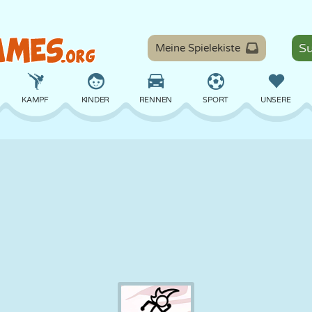
Meine Spielekiste
KAMPF
KINDER
RENNEN
SPORT
UNSERE
BALANCE
BASKETBALL
SCHLACHT
BILLARD
BRETT
VERTEIDIGUNG
DINOSAURIER
FAHREN
LERNEN
ESCAPE
MATHE
LABYRINTH
MONSTER
MOTORRAD
ONLINE