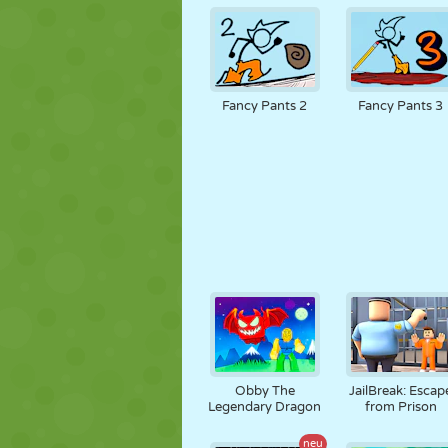
Fancy Pants 2
Fancy Pants 3
Obby The
JailBreak: Escap
Legendary Dragon
from Prison
neu