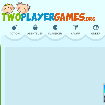
ACTION
ABENTEUER
KLASSIKER
KAMPF
KINDER
3D
FLUGZEUG
ALIEN
BALANCE
BASKETBALL
SCHLOSS
SCHACH
CRAZY
VERTEIDIGUNG
DINOSAURIER
MÄDCHEN
GOLF
SPRINGEN
MATHE
LABYRINTH