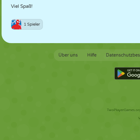
Viel Spaß!
1 Spieler
Über uns
Hilfe
Datenschutzbe
TwoPlayerGames.org 
V