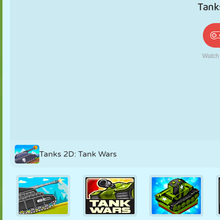
PUPPEN
RÄTSEL
REAKTION
RETRO
ROBOTER
STRATEGIE
STUNT
PANZER
TENNIS
TIC TAC TOE
Tanks 2D: Tank Wars