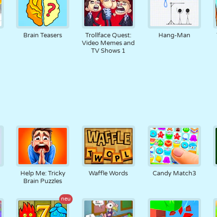
Brain Teasers
Trollface Quest:
Hang-Man
Video Memes and
TV Shows 1
Help Me: Tricky
Waffle Words
Candy Match3
Brain Puzzles
neu