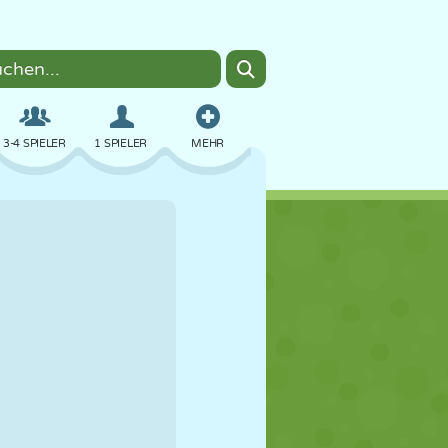
3-4 SPIELER
1 SPIELER
MEHR
BOMBER
BROWSER
AUTO
FLIEGEN
ESSEN
LUSTIG
PIXEL ART
PLATTFORM
POOL