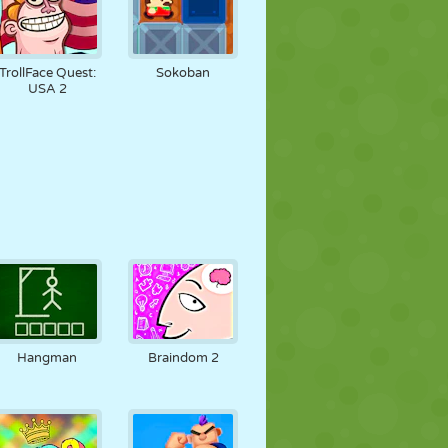
TrollFace Quest:
Sokoban
USA 2
Hangman
Braindom 2