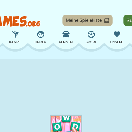
Meine Spielekiste
KAMPF
KINDER
RENNEN
SPORT
UNSERE
BALANCE
BASKETBALL
SCHLACHT
BILLARD
BRETT
VERTEIDIGUNG
DINOSAURIER
FAHREN
LERNEN
ESCAPE
MATHE
LABYRINTH
MONSTER
MOTORRAD
ONLINE