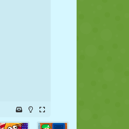
FUSSBALL
WELTRAUM
STICKMAN
KRIEG
WRESTLING
ZOMBIE