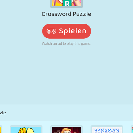
RETRO
ROBOTER
LAUFEN
SCHULE
SCHIESSEN
TENNIS
TIC TAC TOE
TOUCHSCREEN
TURM
LKW
zle