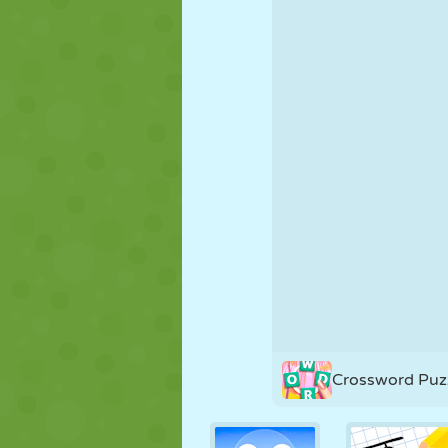
PUPPEN
RÄTSEL
REAKTION
STRATEGIE
STUNT
PANZER
Crossword Puz