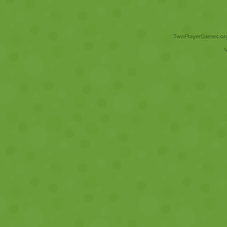
TwoPlayerGames.org 
V