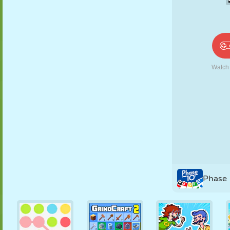
PUPPEN
RÄTSEL
REAKTION
RETRO
ROBOTER
STRATEGIE
STUNT
PANZER
TENNIS
TIC TAC TOE
Phase