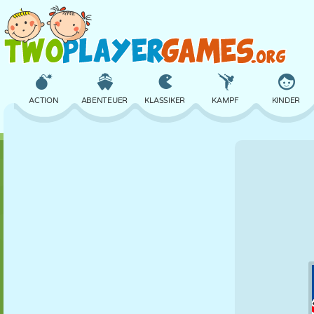
ACTION
ABENTEUER
KLASSIKER
KAMPF
KINDER
3D
FLUGZEUG
ALIEN
BALANCE
BASKETBALL
SCHLOSS
SCHACH
CRAZY
VERTEIDIGUNG
DINOSAURIER
MÄDCHEN
GOLF
SPRINGEN
MATHE
LABYRINTH