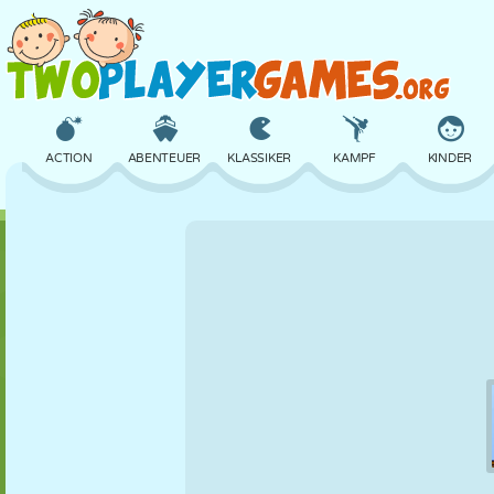
ACTION
ABENTEUER
KLASSIKER
KAMPF
KINDER
3D
FLUGZEUG
ALIEN
BALANCE
BASKETBALL
SCHLOSS
SCHACH
CRAZY
VERTEIDIGUNG
DINOSAURIER
MÄDCHEN
GOLF
SPRINGEN
MATHE
LABYRINTH