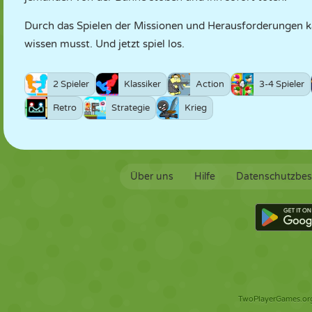
Durch das Spielen der Missionen und Herausforderungen kan
wissen musst. Und jetzt spiel los.
2 Spieler
Klassiker
Action
3-4 Spieler
Retro
Strategie
Krieg
Über uns
Hilfe
Datenschutzbe
TwoPlayerGames.org 