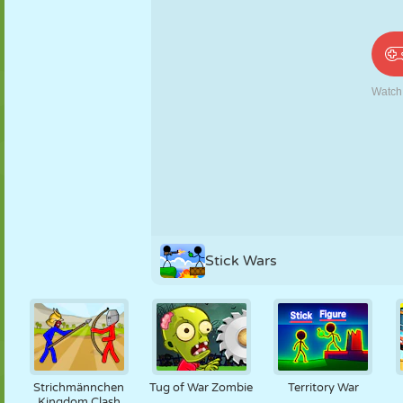
PUPPEN
RÄTSEL
REAKTION
RETRO
ROBOTER
STRATEGIE
STUNT
PANZER
TENNIS
TIC TAC TOE
Stick Wars
Strichmännchen
Tug of War Zombie
Territory War
Kingdom Clash