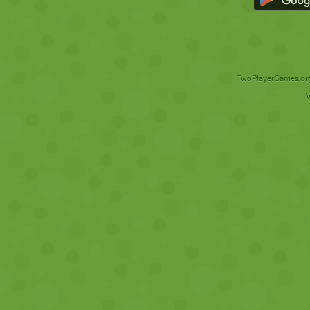
TwoPlayerGames.org 
V