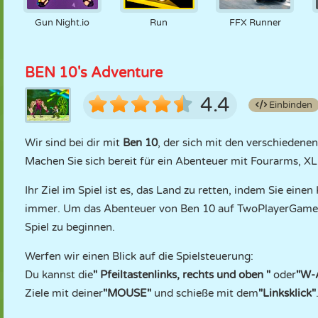
Gun Night.io
Run
FFX Runner
BEN 10's Adventure
4.4
Einbinden
Wir sind bei dir mit
Ben 10
, der sich mit den verschiedenen
Machen Sie sich bereit für ein Abenteuer mit Fourarms, X
Ihr Ziel im Spiel ist es, das Land zu retten, indem Sie ein
immer. Um das Abenteuer von Ben 10 auf TwoPlayerGames.
Spiel zu beginnen.
Werfen wir einen Blick auf die Spielsteuerung:
Du kannst die
"
Pfeiltasten
links, rechts und oben
"
oder
"W-
Ziele mit deiner
"MOUSE"
und schieße mit dem
"Linksklick"