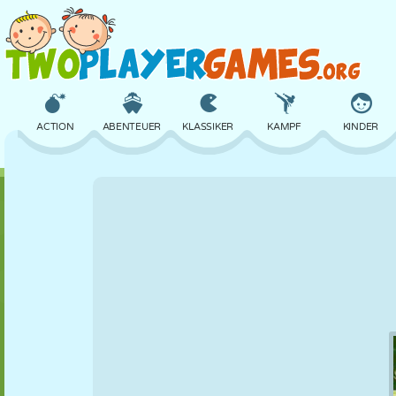
ACTION
ABENTEUER
KLASSIKER
KAMPF
KINDER
3D
FLUGZEUG
ALIEN
BALANCE
BASKETBALL
SCHLOSS
SCHACH
CRAZY
VERTEIDIGUNG
DINOSAURIER
MÄDCHEN
GOLF
SPRINGEN
MATHE
LABYRINTH