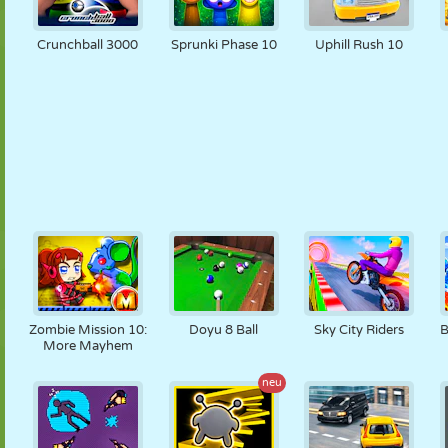
Crunchball 3000
Sprunki Phase 10
Uphill Rush 10
Zombie Mission 10:
Doyu 8 Ball
Sky City Riders
B
More Mayhem
neu