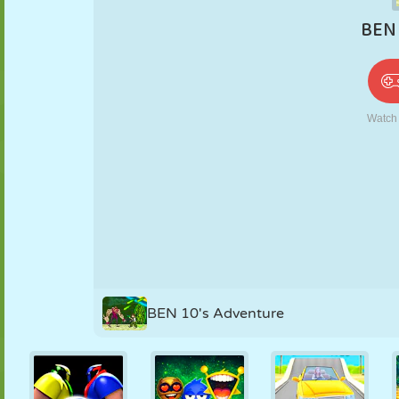
PUPPEN
RÄTSEL
REAKTION
RETRO
ROBOTER
STRATEGIE
STUNT
PANZER
TENNIS
TIC TAC TOE
BEN 10's Adventure