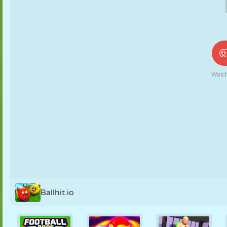
PUPPEN
RÄTSEL
REAKTION
RETRO
ROBOTER
STRATEGIE
STUNT
PANZER
TENNIS
TIC TAC TOE
Ballhit.io