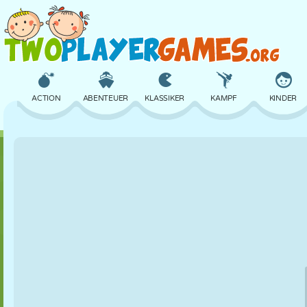
ACTION
ABENTEUER
KLASSIKER
KAMPF
KINDER
3D
FLUGZEUG
ALIEN
BALANCE
BASKETBAL
SCHLOSS
SCHACH
CRAZY
VERTEIDIGUNG
DINOSAURIE
MÄDCHEN
GOLF
SPRINGEN
MATHE
LABYRINTH