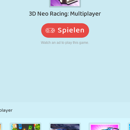
RETRO
ROBOTER
LAUFEN
SCHULE
SCHIESSEN
TENNIS
TIC TAC TOE
TOUCHSCREEN
TURM
LKW
player