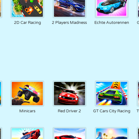
2D Car Racing
2 Players Madness
Echte Autorennen
G
Minicars
Red Driver 2
GT Cars City Racing
T