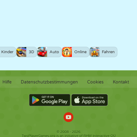
Kinder
3D
Auto
Online
Fahren
Hilfe
Datenschutzbestimmungen
Cookies
Kontakt
© 2008 - 2026
TwoPlayerGames.org is an initiative of RHM Interactive OÜ