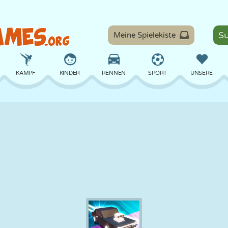
Meine Spielekiste
KAMPF
KINDER
RENNEN
SPORT
UNSERE
BALANCE
BASKETBALL
SCHLACHT
BILLARD
BRETT
VERTEIDIGUNG
DINOSAURIER
FAHREN
LERNEN
ESCAPE
MATHE
LABYRINTH
MONSTER
MOTORRAD
ONLINE