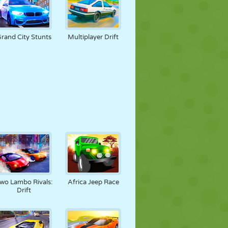
rand City Stunts
Multiplayer Drift
wo Lambo Rivals:
Africa Jeep Race
Drift