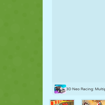
PUPPEN
RÄTSEL
REAKTION
STRATEGIE
STUNT
PANZER
3D Neo Racing: Multi