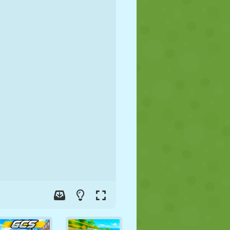
FUSSBALL
WELTRAUM
STICKMAN
KRIEG
WRESTLING
ZOMBIE