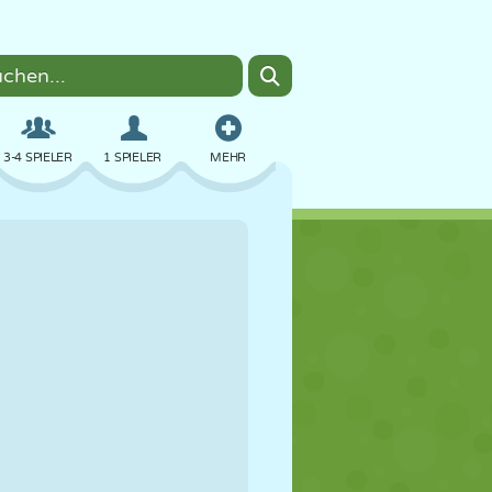
3-4 SPIELER
1 SPIELER
MEHR
BOMBER
BROWSER
AUTO
FLIEGEN
ESSEN
LUSTIG
PIXEL ART
PLATTFORM
POOL