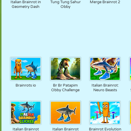
Italian Brainrot in
Tung Tung Sahur
Merge Brainrot 2
Geometry Dash
Obby
Brainrots io
Br Br Patapim
Italian Brainrot:
Obby Challenge
Neuro Beasts
Italian Brainrot
Italian Brainrot
Brainrot Evolution