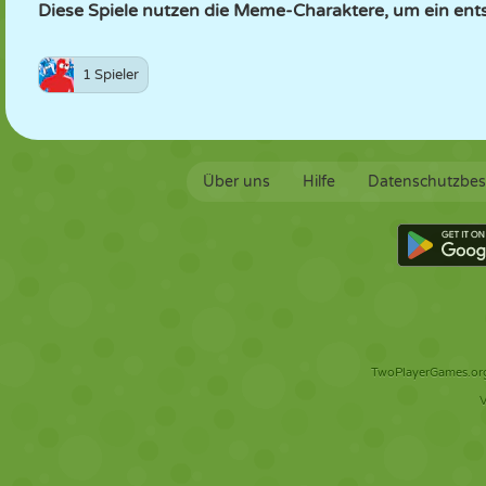
Diese Spiele nutzen die Meme-Charaktere, um ein en
1 Spieler
Über uns
Hilfe
Datenschutzbe
TwoPlayerGames.org 
V