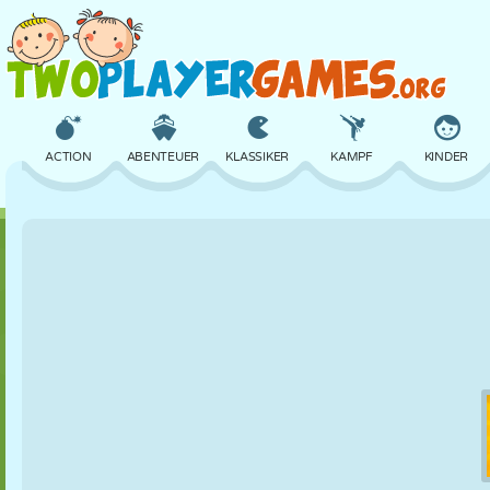
ACTION
ABENTEUER
KLASSIKER
KAMPF
KINDER
3D
FLUGZEUG
ALIEN
BALANCE
BASKETBALL
SCHLOSS
SCHACH
CRAZY
VERTEIDIGUNG
DINOSAURIER
MÄDCHEN
GOLF
SPRINGEN
MATHE
LABYRINTH