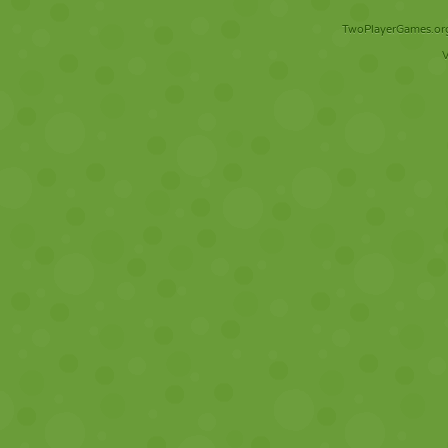
TwoPlayerGames.org 
V