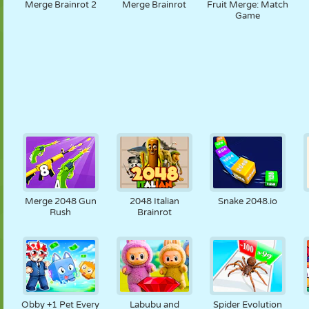
Merge Brainrot 2
Merge Brainrot
Fruit Merge: Match
Game
Merge 2048 Gun
2048 Italian
Snake 2048.io
Rush
Brainrot
Obby +1 Pet Every
Labubu and
Spider Evolution