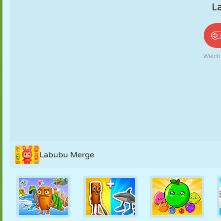
PUPPEN
RÄTSEL
REAKTION
RETRO
ROBOTER
STRATEGIE
STUNT
PANZER
TENNIS
TIC TAC TOE
Labubu Merge