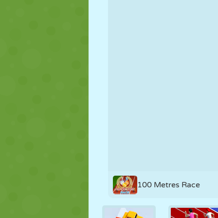
PUPPEN
RÄTSEL
REAKTION
STRATEGIE
STUNT
PANZER
100 Metres Race