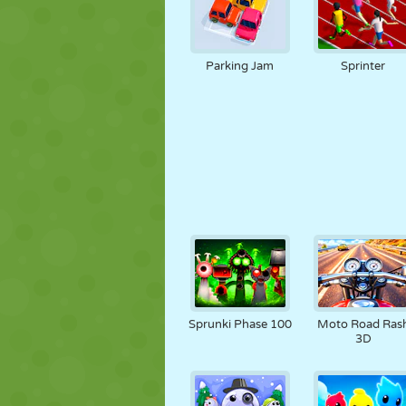
Parking Jam
Sprinter
Sprunki Phase 100
Moto Road Ras
3D