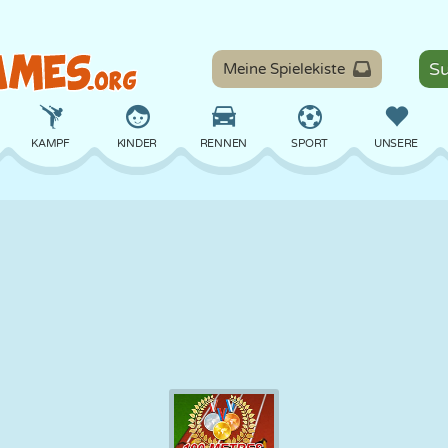
Meine Spielekiste
KAMPF
KINDER
RENNEN
SPORT
UNSERE
BALANCE
BASKETBALL
SCHLACHT
BILLARD
BRETT
VERTEIDIGUNG
DINOSAURIER
FAHREN
LERNEN
ESCAPE
MATHE
LABYRINTH
MONSTER
MOTORRAD
ONLINE