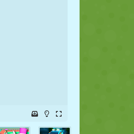
FUSSBALL
WELTRAUM
STICKMAN
KRIEG
WRESTLING
ZOMBIE