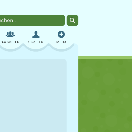
3-4 SPIELER
1 SPIELER
MEHR
BOMBER
BROWSER
AUTO
FLIEGEN
ESSEN
LUSTIG
PIXEL ART
PLATTFORM
POOL