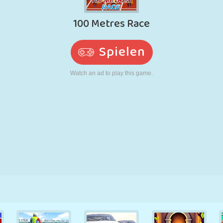
RETRO
ROBOTER
LAUFEN
SCHULE
SCHIESSEN
TENNIS
TIC TAC TOE
TOUCHSCREEN
TURM
LKW