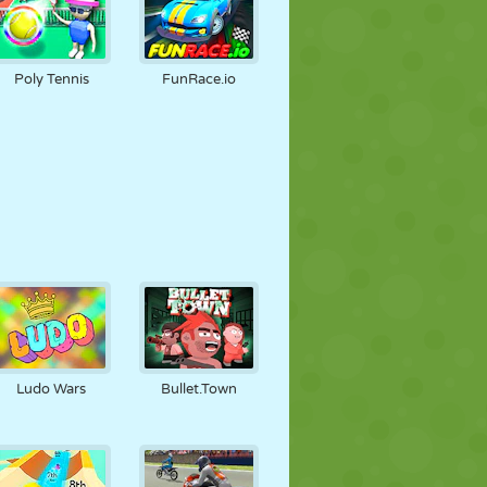
Poly Tennis
FunRace.io
Ludo Wars
Bullet.Town