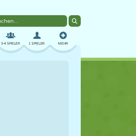
3-4 SPIELER
1 SPIELER
MEHR
BOMBER
BROWSER
AUTO
FLIEGEN
ESSEN
LUSTIG
PIXEL ART
PLATTFORM
POOL