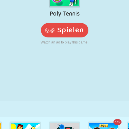
RETRO
ROBOTER
LAUFEN
SCHULE
SCHIESSEN
TENNIS
TIC TAC TOE
TOUCHSCREEN
TURM
LKW
neu