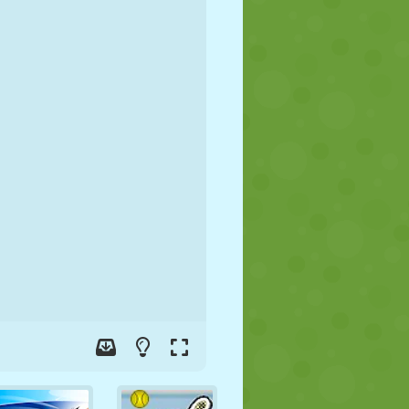
FUSSBALL
WELTRAUM
STICKMAN
KRIEG
WRESTLING
ZOMBIE