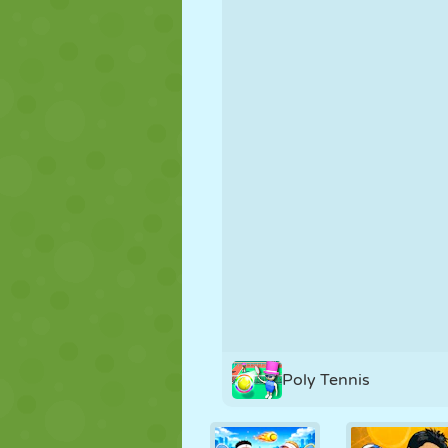
PUPPEN
RÄTSEL
REAKTION
STRATEGIE
STUNT
PANZER
Poly Tennis