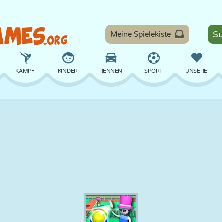
Meine Spielekiste
KAMPF
KINDER
RENNEN
SPORT
UNSERE
BALANCE
BASKETBALL
SCHLACHT
BILLARD
BRETT
VERTEIDIGUNG
DINOSAURIER
FAHREN
LERNEN
ESCAPE
MATHE
LABYRINTH
MONSTER
MOTORRAD
ONLINE