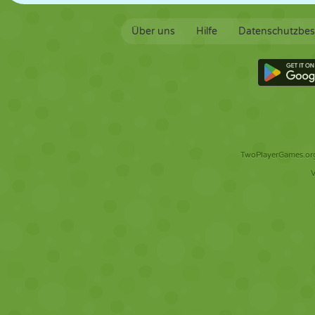
Über uns
Hilfe
Datenschutzbe
TwoPlayerGames.org 
V