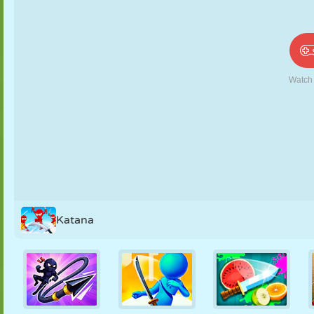
PUPPEN
RÄTSEL
REAKTION
RETRO
ROBOTER
STRATEGIE
STUNT
PANZER
TENNIS
TIC TAC TOE
Katana