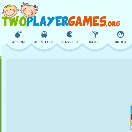
ACTION
ABENTEUER
KLASSIKER
KAMPF
KINDER
3D
FLUGZEUG
ALIEN
BALANCE
BASKETBALL
SCHLOSS
SCHACH
CRAZY
VERTEIDIGUNG
DINOSAURIER
MÄDCHEN
GOLF
SPRINGEN
MATHE
LABYRINTH