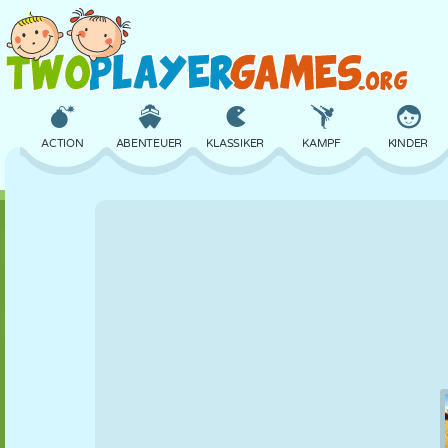
ACTION
ABENTEUER
KLASSIKER
KAMPF
KINDER
3D
FLUGZEUG
ALIEN
BALANCE
BASKETBALL
SCHLOSS
SCHACH
CRAZY
VERTEIDIGUNG
DINOSAURIER
MÄDCHEN
GOLF
SPRINGEN
MATHE
LABYRINTH