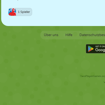
1 Spieler
Über uns
Hilfe
Datenschutzbe
TwoPlayerGames.org 
V