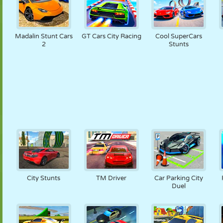
Madalin Stunt Cars
GT Cars City Racing
Cool SuperCars
2
Stunts
City Stunts
TM Driver
Car Parking City
Duel