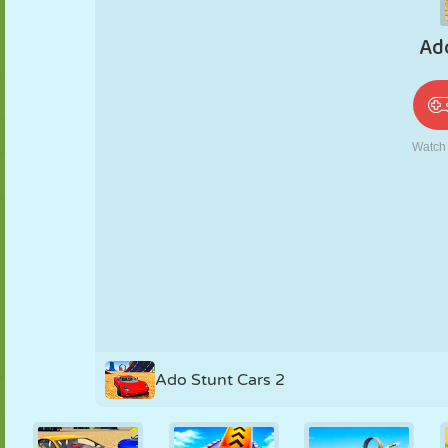
PUPPEN
RÄTSEL
REAKTION
RETRO
ROBOTER
STRATEGIE
STUNT
PANZER
TENNIS
TIC TAC TOE
Ado Stunt Cars 2