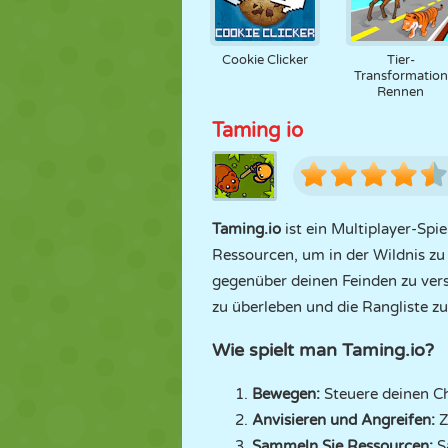
Cookie Clicker
Tier-
Transformation
Rennen
Taming io
Taming.io
ist ein Multiplayer-S
Ressourcen, um in der Wildnis zu
gegenüber deinen Feinden zu vers
zu überleben und die Rangliste z
Wie spielt man Taming.io?
Bewegen:
Steuere deinen Ch
Anvisieren und Angreifen:
Z
Sammeln Sie Ressourcen:
S