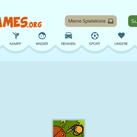
Meine Spielekiste
KAMPF
KINDER
RENNEN
SPORT
UNSERE
BALANCE
BASKETBALL
SCHLACHT
BILLARD
BRETT
VERTEIDIGUNG
DINOSAURIER
FAHREN
LERNEN
ESCAPE
MATHE
LABYRINTH
MONSTER
MOTORRAD
ONLINE