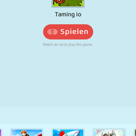
RETRO
ROBOTER
LAUFEN
SCHULE
SCHIESSEN
TENNIS
TIC TAC TOE
TOUCHSCREEN
TURM
LKW