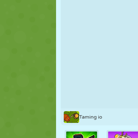
PUPPEN
RÄTSEL
REAKTION
STRATEGIE
STUNT
PANZER
Taming io