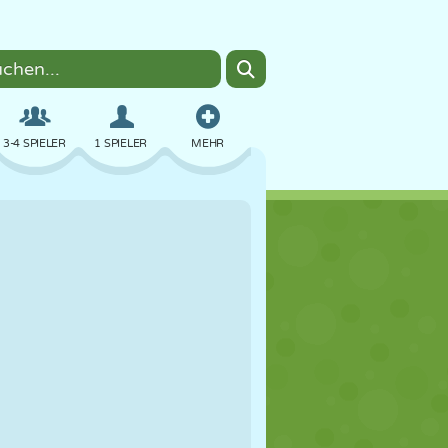
3-4 SPIELER
1 SPIELER
MEHR
BOMBER
BROWSER
AUTO
FLIEGEN
ESSEN
LUSTIG
PIXEL ART
PLATTFORM
POOL