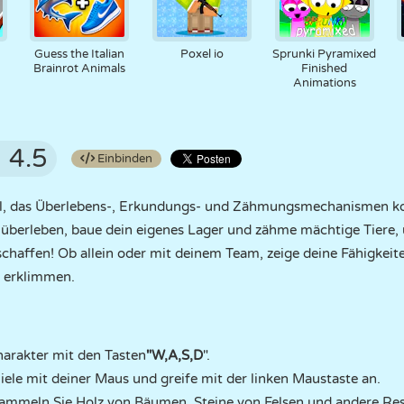
Guess the Italian
Poxel io
Sprunki Pyramixed
Brainrot Animals
Finished
Animations
4.5
Einbinden
piel, das Überlebens-, Erkundungs- und Zähmungsmechanismen k
 überleben, baue dein eigenes Lager und zähme mächtige Tiere, u
chaffen! Ob allein oder mit deinem Team, zeige deine Fähigkeite
u erklimmen.
arakter mit den Tasten
"W,A,S,D
".
iele mit deiner Maus und greife mit der linken Maustaste an.
ammeln Sie Holz von Bäumen, Steine von Felsen und andere Re