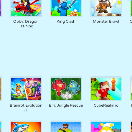
Obby: Dragon
King Clash
Monster Brawl
C
Training
Brainrot Evolution
Bird Jungle Rescue
CubeRealm io
3D