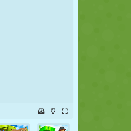
FUSSBALL
WELTRAUM
STICKMAN
KRIEG
WRESTLING
ZOMBIE