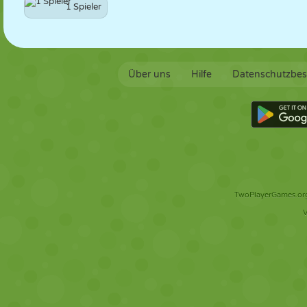
1 Spieler
Über uns
Hilfe
Datenschutzbe
TwoPlayerGames.org 
V