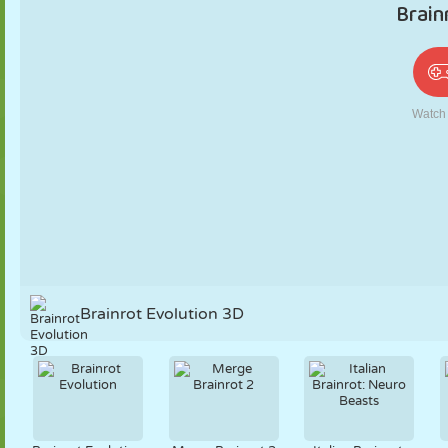
PUPPEN
RÄTSEL
REAKTION
RETRO
ROBOTER
STRATEGIE
STUNT
PANZER
TENNIS
TIC TAC TOE
Brainrot Evolution 3D