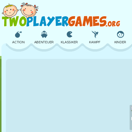
ACTION
ABENTEUER
KLASSIKER
KAMPF
KINDER
3D
FLUGZEUG
ALIEN
BALANCE
BASKETBALL
SCHLOSS
SCHACH
CRAZY
VERTEIDIGUNG
DINOSAURIER
MÄDCHEN
GOLF
SPRINGEN
MATHE
LABYRINTH