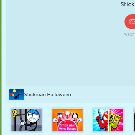
PUPPEN
RÄTSEL
REAKTION
RETRO
ROBOTER
STRATEGIE
STUNT
PANZER
TENNIS
TIC TAC TOE
Stickman Halloween