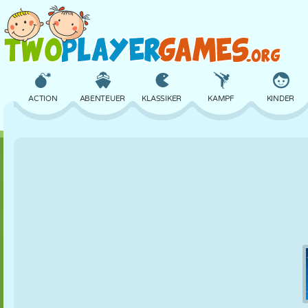
ACTION
ABENTEUER
KLASSIKER
KAMPF
KINDER
3D
FLUGZEUG
ALIEN
BALANCE
BASKETBALL
SCHLOSS
SCHACH
CRAZY
VERTEIDIGUNG
DINOSAURIER
MÄDCHEN
GOLF
SPRINGEN
MATHE
LABYRINTH