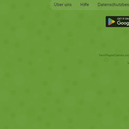
Über uns
Hilfe
Datenschutzbe
TwoPlayerGames.org 
V