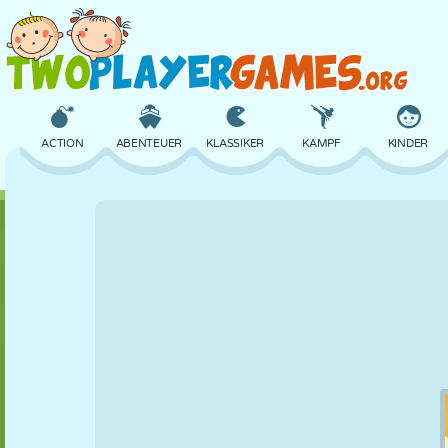
ACTION
ABENTEUER
KLASSIKER
KAMPF
KINDER
3D
FLUGZEUG
ALIEN
BALANCE
BASKETBALL
SCHLOSS
SCHACH
CRAZY
VERTEIDIGUNG
DINOSAURIER
MÄDCHEN
GOLF
SPRINGEN
MATHE
LABYRINTH