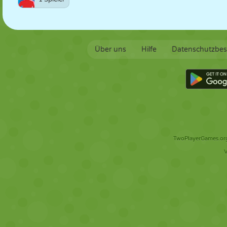
Über uns
Hilfe
Datenschutzbe
TwoPlayerGames.org 
V