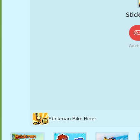
PUPPEN
RÄTSEL
REAKTION
RETRO
ROBOTER
STRATEGIE
STUNT
PANZER
TENNIS
TIC TAC TOE
Stickman Bike Rider