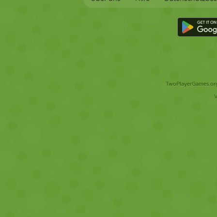
TwoPlayerGames.org 
V