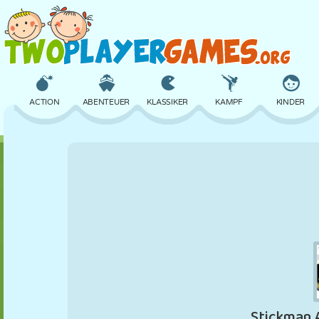
ACTION
ABENTEUER
KLASSIKER
KAMPF
KINDER
3D
FLUGZEUG
ALIEN
BALANCE
BASKETBALL
SCHLOSS
SCHACH
CRAZY
VERTEIDIGUNG
DINOSAURIER
MÄDCHEN
GOLF
SPRINGEN
MATHE
LABYRINTH