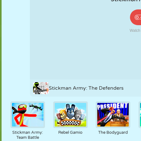
PUPPEN
RÄTSEL
REAKTION
RETRO
ROBOTER
STRATEGIE
STUNT
PANZER
TENNIS
TIC TAC TOE
Stickman Army: The Defenders
Stickman Army:
Rebel Gamio
The Bodyguard
Team Battle