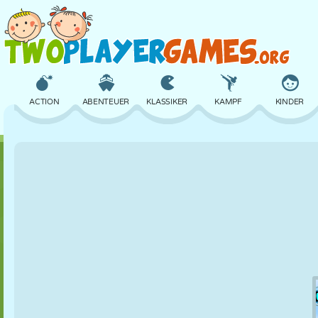
ACTION
ABENTEUER
KLASSIKER
KAMPF
KINDER
3D
FLUGZEUG
ALIEN
BALANCE
BASKETBALL
SCHLOSS
SCHACH
CRAZY
VERTEIDIGUNG
DINOSAURIER
MÄDCHEN
GOLF
SPRINGEN
MATHE
LABYRINTH