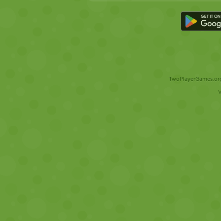
TwoPlayerGames.org 
V