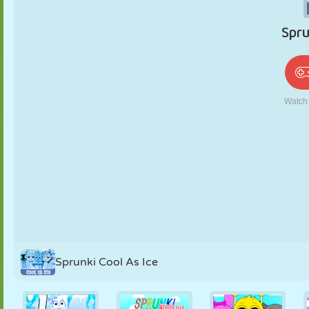
PUPPEN
RÄTSEL
REAKTION
RETRO
ROBOTER
STRATEGIE
STUNT
PANZER
TENNIS
TIC TAC TOE
Sprunki Cool As Ice