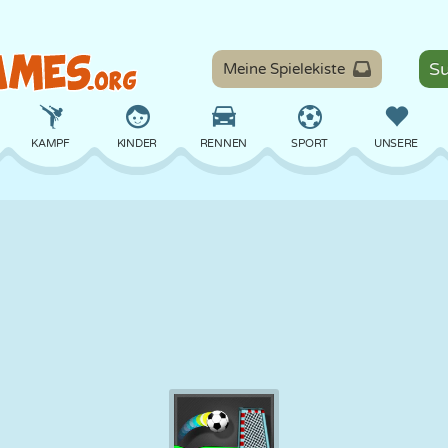
Meine Spielekiste
KAMPF
KINDER
RENNEN
SPORT
UNSERE
BALANCE
BASKETBALL
SCHLACHT
BILLARD
BRETT
VERTEIDIGUNG
DINOSAURIER
FAHREN
LERNEN
ESCAPE
MATHE
LABYRINTH
MONSTER
MOTORRAD
ONLINE