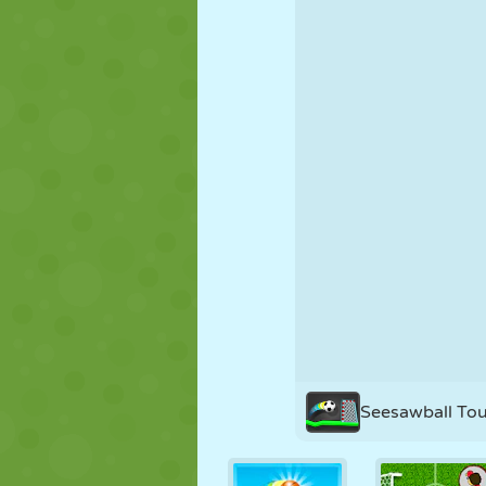
PUPPEN
RÄTSEL
REAKTION
STRATEGIE
STUNT
PANZER
Seesawball To