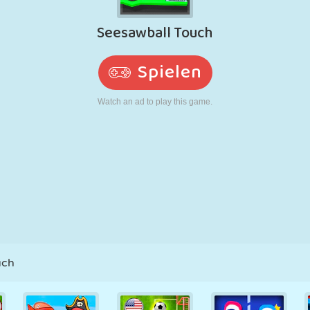
RETRO
ROBOTER
LAUFEN
SCHULE
SCHIESSEN
TENNIS
TIC TAC TOE
TOUCHSCREEN
TURM
LKW
uch