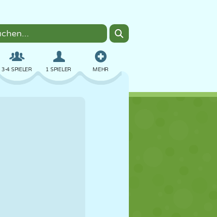
3-4 SPIELER
1 SPIELER
MEHR
BOMBER
BROWSER
AUTO
FLIEGEN
ESSEN
LUSTIG
PIXEL ART
PLATTFORM
POOL