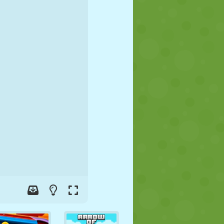
FUSSBALL
WELTRAUM
STICKMAN
KRIEG
WRESTLING
ZOMBIE