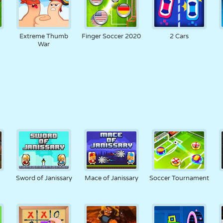
Extreme Thumb
Finger Soccer 2020
2 Cars
War
Sword of Janissary
Mace of Janissary
Soccer Tournament