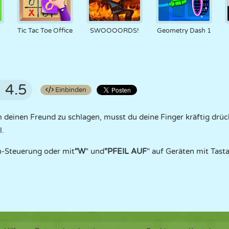
Tic Tac Toe Office
SWOOOORDS!
Geometry Dash 1
4.5
Einbinden
 deinen Freund zu schlagen, musst du deine Finger kräftig drück
l.
h-Steuerung oder mit
"W
" und
"PFEIL AUF
" auf Geräten mit Tasta