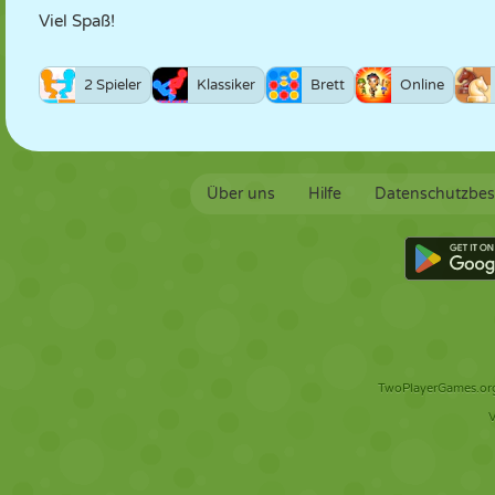
Viel Spaß!
2 Spieler
Klassiker
Brett
Online
Über uns
Hilfe
Datenschutzbe
TwoPlayerGames.org 
V