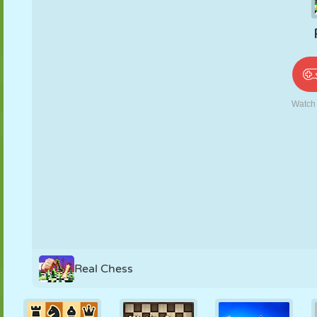
PUPPEN
RÄTSEL
REAKTION
RETRO
ROBOTER
STRATEGIE
STUNT
PANZER
TENNIS
TIC TAC TOE
Real Chess