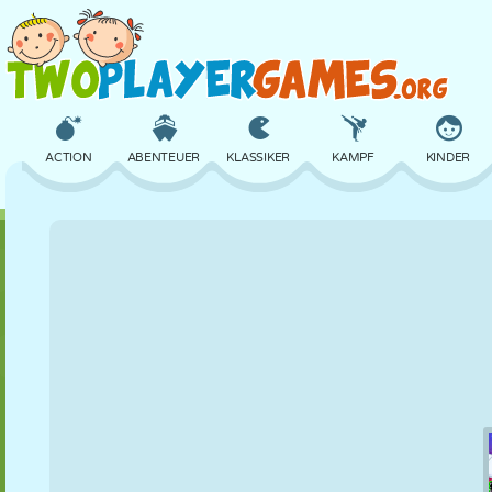
ACTION
ABENTEUER
KLASSIKER
KAMPF
KINDER
3D
FLUGZEUG
ALIEN
BALANCE
BASKETBALL
SCHLOSS
SCHACH
CRAZY
VERTEIDIGUNG
DINOSAURIER
MÄDCHEN
GOLF
SPRINGEN
MATHE
LABYRINTH