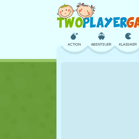
ACTION
ABENTEUER
KLASSIKER
3D
FLUGZEUG
ALIEN
SCHLOSS
SCHACH
CRAZY
MÄDCHEN
GOLF
SPRINGEN