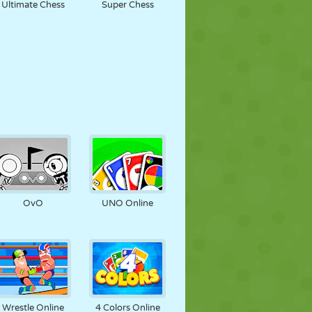
Ultimate Chess
Super Chess
OvO
UNO Online
Wrestle Online
4 Colors Online