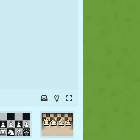
FUSSBALL
WELTRAUM
STICKMAN
KRIEG
WRESTLING
ZOMBIE