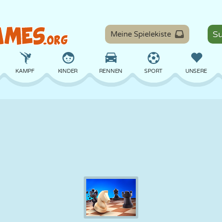
Meine Spielekiste
KAMPF
KINDER
RENNEN
SPORT
UNSERE
BALANCE
BASKETBALL
SCHLACHT
BILLARD
BRETT
VERTEIDIGUNG
DINOSAURIER
FAHREN
LERNEN
ESCAPE
MATHE
LABYRINTH
MONSTER
MOTORRAD
ONLINE