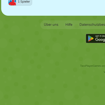
1 Spieler
Über uns
Hilfe
Datenschutzbe
TwoPlayerGames.org 
V