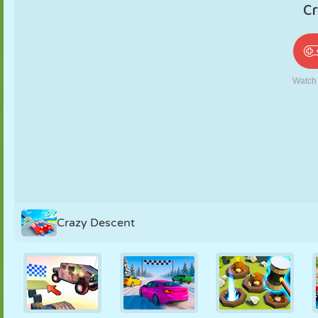
PUPPEN
RÄTSEL
REAKTION
RETRO
ROBOTER
STRATEGIE
STUNT
PANZER
TENNIS
TIC TAC TOE
Crazy Descent