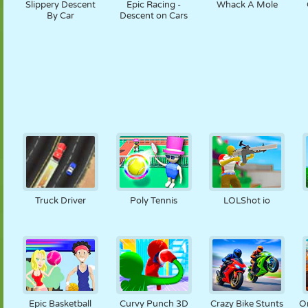
Slippery Descent
Epic Racing -
Whack A Mole
By Car
Descent on Cars
Truck Driver
Poly Tennis
LOLShot io
Epic Basketball
Curvy Punch 3D
Crazy Bike Stunts
O