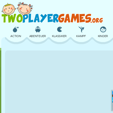
ACTION
ABENTEUER
KLASSIKER
KAMPF
KINDER
3D
FLUGZEUG
ALIEN
BALANCE
BASKETBALL
SCHLOSS
SCHACH
CRAZY
VERTEIDIGUNG
DINOSAURIER
MÄDCHEN
GOLF
SPRINGEN
MATHE
LABYRINTH