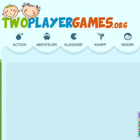
ACTION
ABENTEUER
KLASSIKER
KAMPF
KINDER
3D
FLUGZEUG
ALIEN
BALANCE
BASKETBALL
SCHLOSS
SCHACH
CRAZY
VERTEIDIGUNG
DINOSAURIER
MÄDCHEN
GOLF
SPRINGEN
MATHE
LABYRINTH