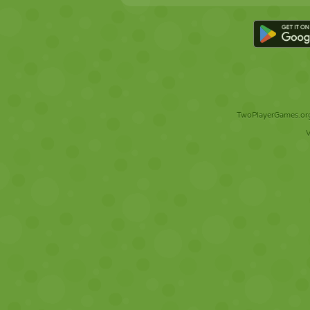
TwoPlayerGames.org 
V