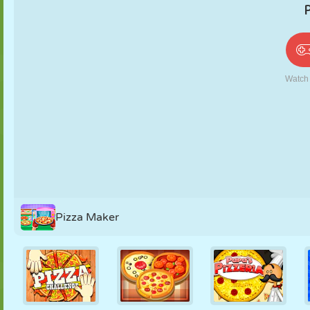
PUPPEN
RÄTSEL
REAKTION
RETRO
ROBOTER
STRATEGIE
STUNT
PANZER
TENNIS
TIC TAC TOE
Pizza Maker