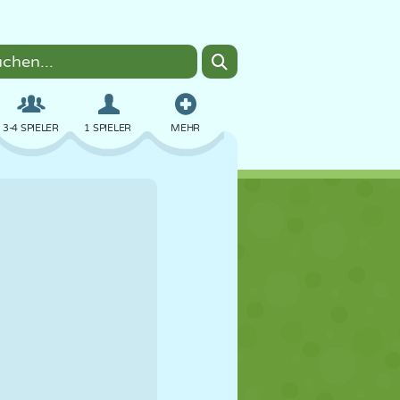
3-4 SPIELER
1 SPIELER
MEHR
BOMBER
BROWSER
AUTO
FLIEGEN
ESSEN
LUSTIG
PIXEL ART
PLATTFORM
POOL