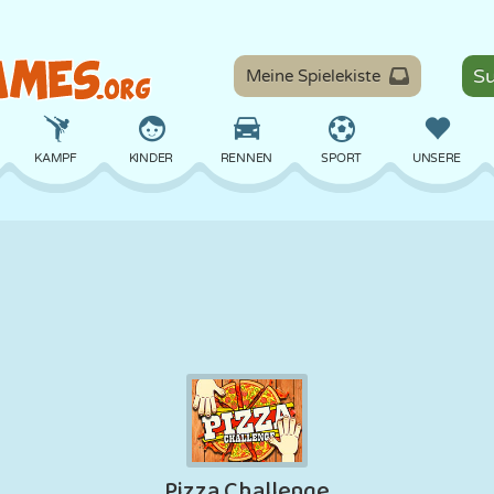
Meine Spielekiste
KAMPF
KINDER
RENNEN
SPORT
UNSERE
BALANCE
BASKETBALL
SCHLACHT
BILLARD
BRETT
VERTEIDIGUNG
DINOSAURIER
FAHREN
LERNEN
ESCAPE
MATHE
LABYRINTH
MONSTER
MOTORRAD
ONLINE