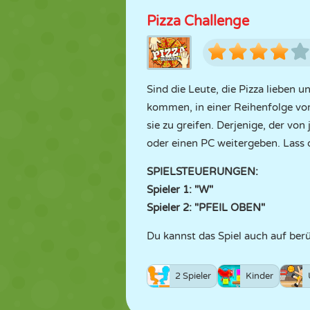
Pizza Challenge
Sind die Leute, die Pizza lieben u
kommen, in einer Reihenfolge vor 
sie zu greifen. Derjenige, der vo
oder einen PC weitergeben. Lass
SPIELSTEUERUNGEN:
Spieler 1: "W"
Spieler 2: "PFEIL OBEN"
Du kannst das Spiel auch auf ber
2 Spieler
Kinder