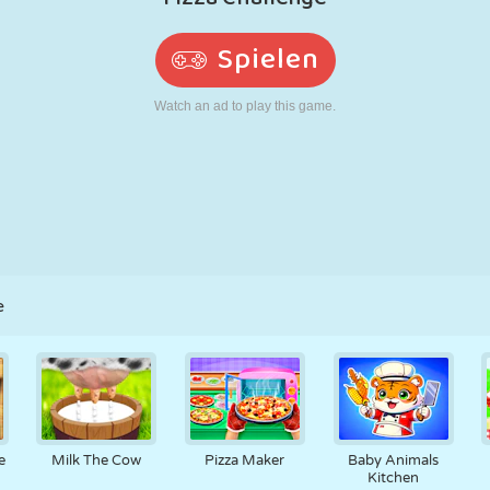
RETRO
ROBOTER
LAUFEN
SCHULE
SCHIESSEN
TENNIS
TIC TAC TOE
TOUCHSCREEN
TURM
LKW
e
e
Milk The Cow
Pizza Maker
Baby Animals
Kitchen