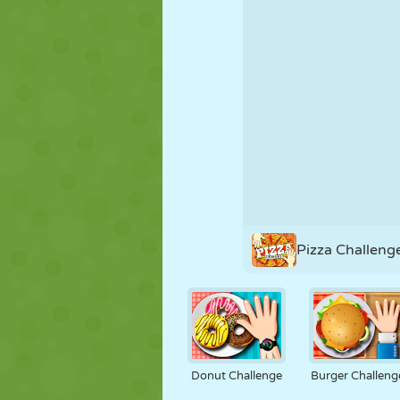
PUPPEN
RÄTSEL
REAKTION
STRATEGIE
STUNT
PANZER
Pizza Challeng
Donut Challenge
Burger Challeng