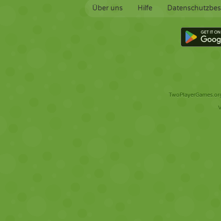
Über uns
Hilfe
Datenschutzbe
TwoPlayerGames.org 
V