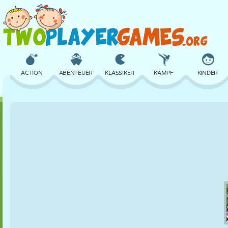
ACTION
ABENTEUER
KLASSIKER
KAMPF
KINDER
3D
FLUGZEUG
ALIEN
BALANCE
BASKETBALL
SCHLOSS
SCHACH
CRAZY
VERTEIDIGUNG
DINOSAURIER
MÄDCHEN
GOLF
SPRINGEN
MATHE
LABYRINTH