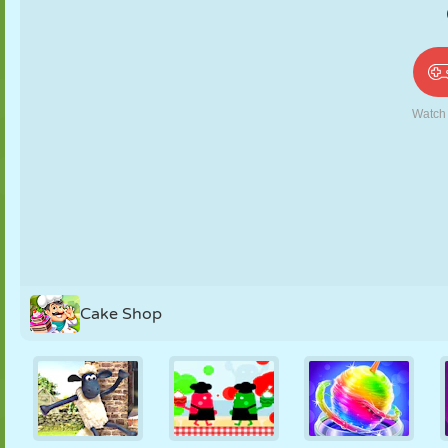
PUPPEN
RÄTSEL
REAKTION
RETRO
ROBOTER
STRATEGIE
STUNT
PANZER
TENNIS
TIC TAC TOE
Cake Shop