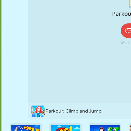
PUPPEN
RÄTSEL
REAKTION
RETRO
ROBOTER
STRATEGIE
STUNT
PANZER
TENNIS
TIC TAC TOE
Parkour: Climb and Jump