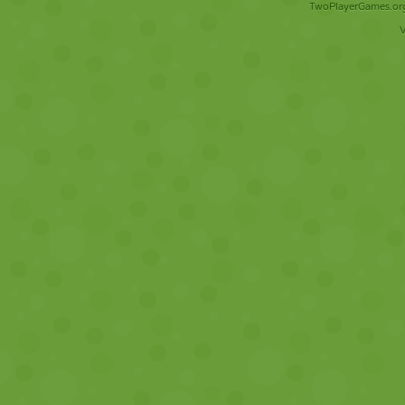
TwoPlayerGames.org 
V