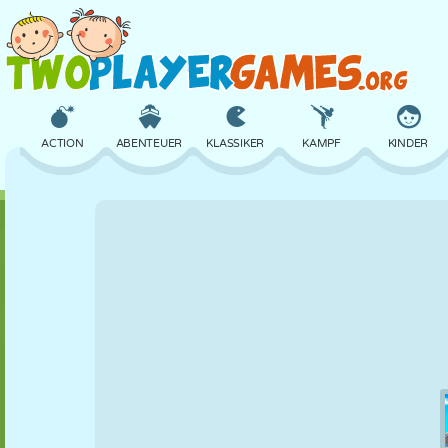
ACTION
ABENTEUER
KLASSIKER
KAMPF
KINDER
3D
FLUGZEUG
ALIEN
BALANCE
BASKETBALL
SCHLOSS
SCHACH
CRAZY
VERTEIDIGUNG
DINOSAURIER
MÄDCHEN
GOLF
SPRINGEN
MATHE
LABYRINTH