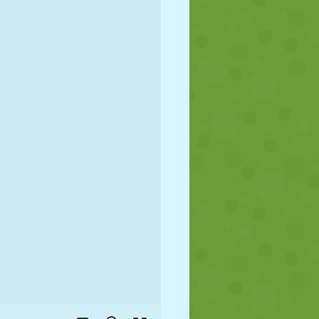
FUSSBALL
WELTRAUM
STICKMAN
KRIEG
WRESTLING
ZOMBIE