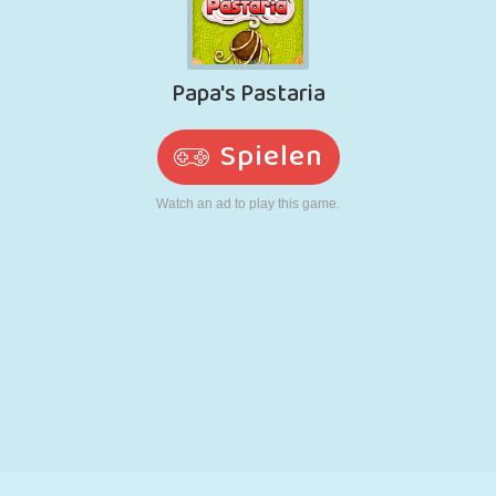
RETRO
ROBOTER
LAUFEN
SCHULE
SCHIESSEN
TENNIS
TIC TAC TOE
TOUCHSCREEN
TURM
LKW