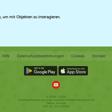
 um mit Objekten zu interagieren.
Hilfe
Datenschutzbestimmungen
Cookies
Kontakt
© 2008 - 2026
TwoPlayerGames.org is an initiative of RHM Interactive OÜ
Tallinn, Estonia
VAT: EE 102120545