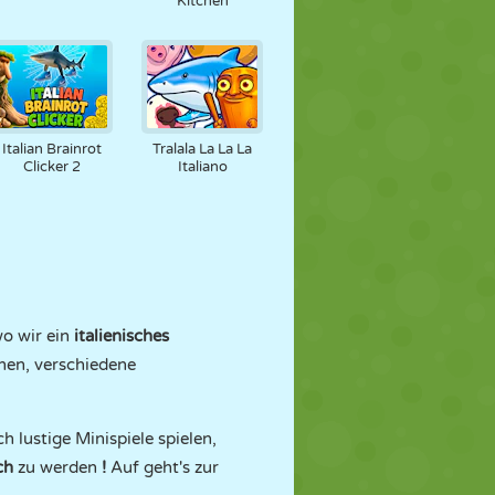
Kitchen
Italian Brainrot
Tralala La La La
Clicker 2
Italiano
wo wir ein
italienisches
chen, verschiedene
h lustige Minispiele spielen,
ch
zu werden
!
Auf geht's zur