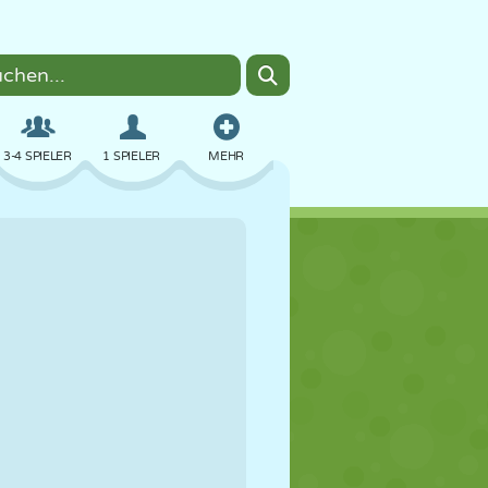
3-4 SPIELER
1 SPIELER
MEHR
BOMBER
BROWSER
AUTO
FLIEGEN
ESSEN
LUSTIG
PIXEL ART
PLATTFORM
POOL