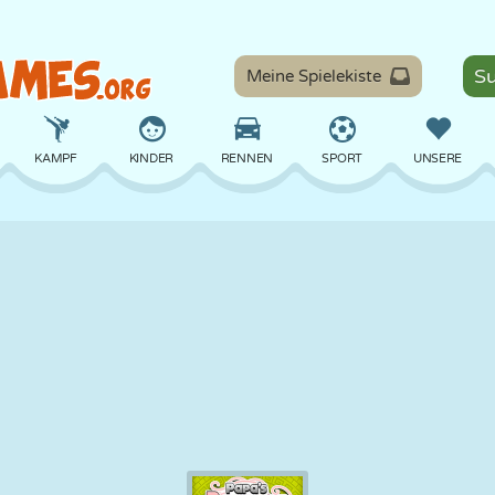
Meine Spielekiste
KAMPF
KINDER
RENNEN
SPORT
UNSERE
BALANCE
BASKETBALL
SCHLACHT
BILLARD
BRETT
VERTEIDIGUNG
DINOSAURIER
FAHREN
LERNEN
ESCAPE
MATHE
LABYRINTH
MONSTER
MOTORRAD
ONLINE