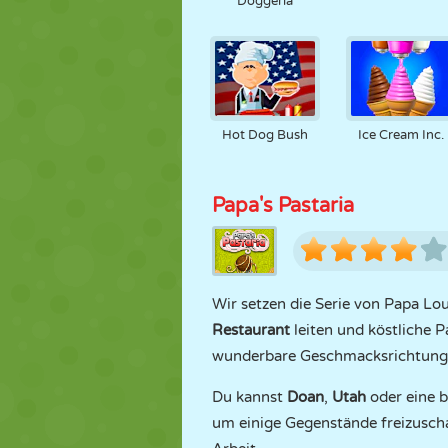
Doggeria
Hot Dog Bush
Ice Cream Inc.
Papa's Pastaria
Wir setzen die Serie von Papa L
Restaurant
leiten und köstliche P
wunderbare Geschmacksrichtungen
Du kannst
Doan
,
Utah
oder eine b
um einige Gegenstände freizuschalt