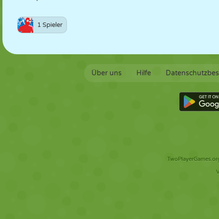
1 Spieler
Über uns
Hilfe
Datenschutzbe
TwoPlayerGames.org 
V