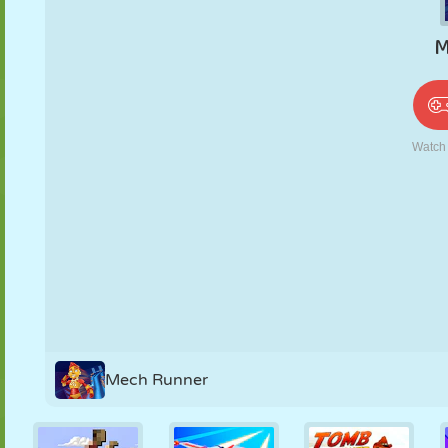
PUPPEN
RÄTSEL
REAKTION
RETRO
ROBOTER
STRATEGIE
STUNT
PANZER
TENNIS
TIC TAC TOE
Mech Runner