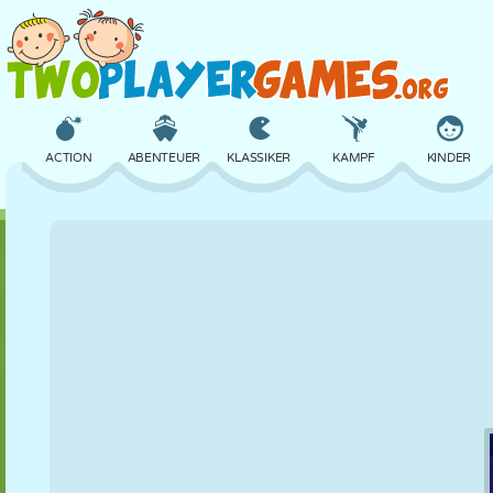
ACTION
ABENTEUER
KLASSIKER
KAMPF
KINDER
3D
FLUGZEUG
ALIEN
BALANCE
BASKETBALL
SCHLOSS
SCHACH
CRAZY
VERTEIDIGUNG
DINOSAURIER
MÄDCHEN
GOLF
SPRINGEN
MATHE
LABYRINTH