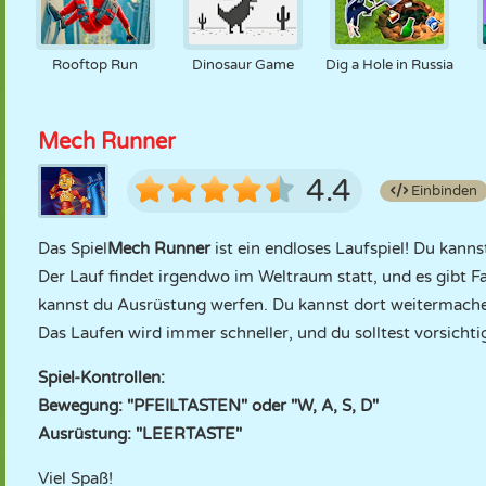
Rooftop Run
Dinosaur Game
Dig a Hole in Russia
Mech Runner
4.4
Einbinden
Das Spiel
Mech Runner
ist ein endloses Laufspiel! Du kann
Der Lauf findet irgendwo im Weltraum statt, und es gibt Fa
kannst du Ausrüstung werfen. Du kannst dort weitermachen
Das Laufen wird immer schneller, und du solltest vorsichtig
Spiel-Kontrollen:
Bewegung: "PFEILTASTEN" oder "W, A, S, D"
Ausrüstung: "LEERTASTE"
Viel Spaß!