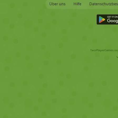
Über uns
Hilfe
Datenschutzbe
TwoPlayerGames.org 
V