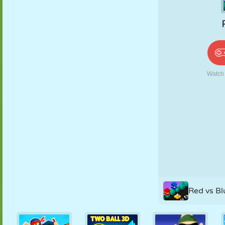
PUPPEN
RÄTSEL
REAKTION
RETRO
ROBOTER
STRATEGIE
STUNT
PANZER
TENNIS
TIC TAC TOE
Red vs Bl