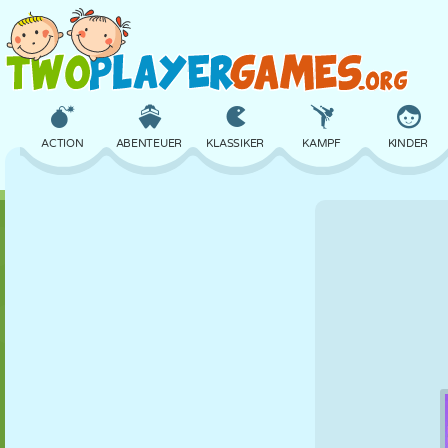
ACTION
ABENTEUER
KLASSIKER
KAMPF
KINDER
3D
FLUGZEUG
ALIEN
BALANCE
BASKETBALL
SCHLOSS
SCHACH
CRAZY
VERTEIDIGUNG
DINOSAURIER
MÄDCHEN
GOLF
SPRINGEN
MATHE
LABYRINTH