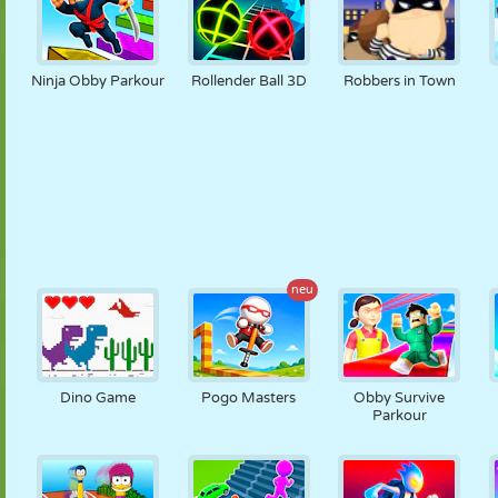
Ninja Obby Parkour
Rollender Ball 3D
Robbers in Town
neu
Dino Game
Pogo Masters
Obby Survive
Parkour