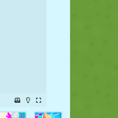
FUSSBALL
WELTRAUM
STICKMAN
KRIEG
WRESTLING
ZOMBIE