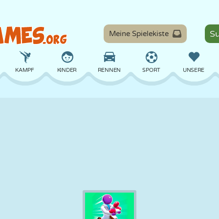
Meine Spielekiste
KAMPF
KINDER
RENNEN
SPORT
UNSERE
BALANCE
BASKETBALL
SCHLACHT
BILLARD
BRETT
VERTEIDIGUNG
DINOSAURIER
FAHREN
LERNEN
ESCAPE
MATHE
LABYRINTH
MONSTER
MOTORRAD
ONLINE