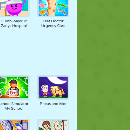
Dumb Ways: Jr
Feet Doctor
Zanys Hospital
Urgency Care
School Simulator:
Pheus and Mor
My School