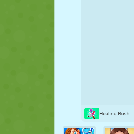
PUPPEN
RÄTSEL
REAKTION
STRATEGIE
STUNT
PANZER
Healing Rush