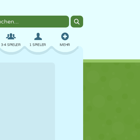
3-4 SPIELER
1 SPIELER
MEHR
BOMBER
BROWSER
AUTO
FLIEGEN
ESSEN
LUSTIG
PIXEL ART
PLATTFORM
POOL