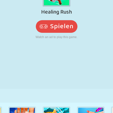
RETRO
ROBOTER
LAUFEN
SCHULE
SCHIESSEN
TENNIS
TIC TAC TOE
TOUCHSCREEN
TURM
LKW