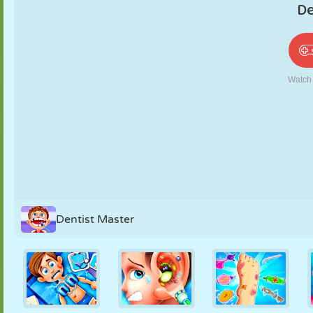
PUPPEN
RÄTSEL
REAKTION
RETRO
ROBOTER
STRATEGIE
STUNT
PANZER
TENNIS
TIC TAC TOE
Dentist Master