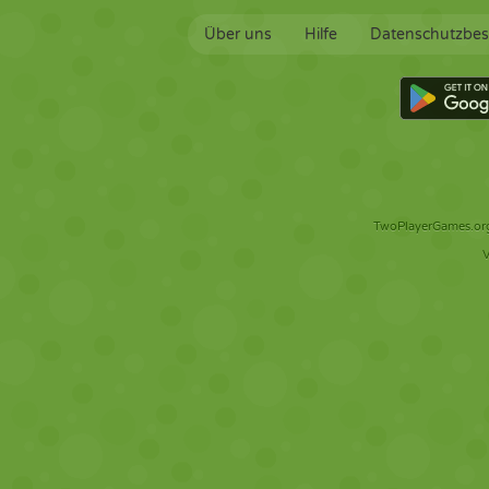
Über uns
Hilfe
Datenschutzbe
TwoPlayerGames.org 
V