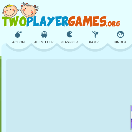
ACTION
ABENTEUER
KLASSIKER
KAMPF
KINDER
3D
FLUGZEUG
ALIEN
BALANCE
BASKETBALL
SCHLOSS
SCHACH
CRAZY
VERTEIDIGUNG
DINOSAURIER
MÄDCHEN
GOLF
SPRINGEN
MATHE
LABYRINTH