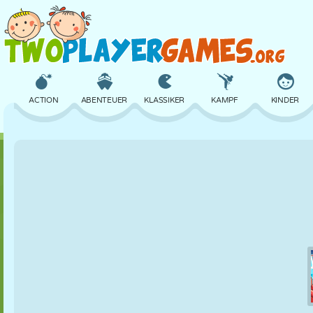
ACTION
ABENTEUER
KLASSIKER
KAMPF
KINDER
3D
FLUGZEUG
ALIEN
BALANCE
BASKETBALL
SCHLOSS
SCHACH
CRAZY
VERTEIDIGUNG
DINOSAURIER
MÄDCHEN
GOLF
SPRINGEN
MATHE
LABYRINTH