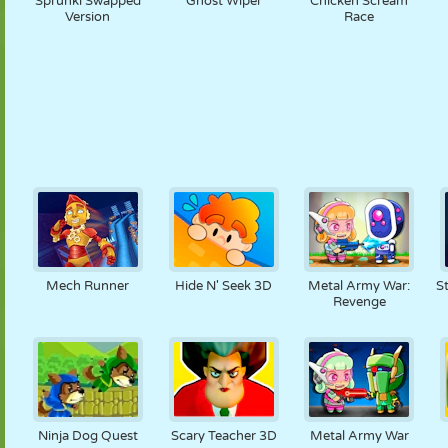
Sprunki Swapped
Ghost Wiper
Chicken Scream
Version
Race
Mech Runner
Hide N' Seek 3D
Metal Army War:
S
Revenge
Ninja Dog Quest
Scary Teacher 3D
Metal Army War