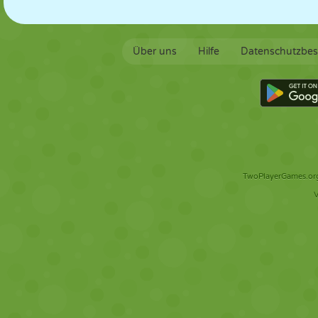
Über uns
Hilfe
Datenschutzbe
TwoPlayerGames.org 
V