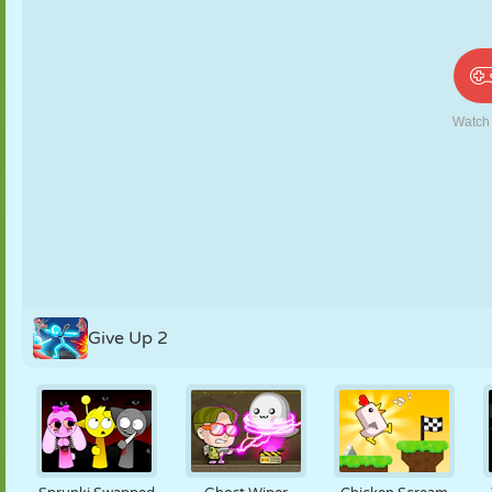
PUPPEN
RÄTSEL
REAKTION
RETRO
ROBOTER
STRATEGIE
STUNT
PANZER
TENNIS
TIC TAC TOE
Give Up 2