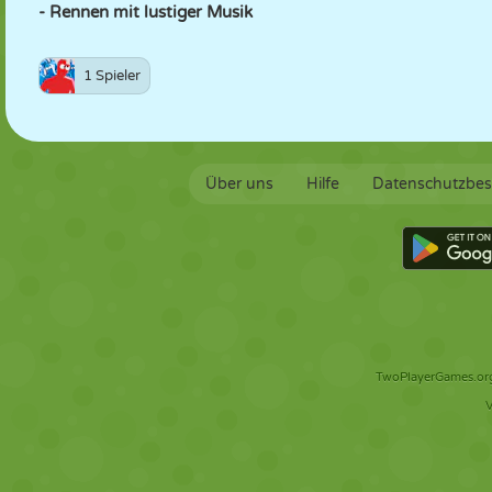
- Rennen mit lustiger Musik
1 Spieler
Über uns
Hilfe
Datenschutzbe
TwoPlayerGames.org 
V