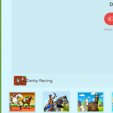
PUPPEN
RÄTSEL
REAKTION
RETRO
ROBOTER
STRATEGIE
STUNT
PANZER
TENNIS
TIC TAC TOE
Derby Racing