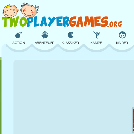
ACTION
ABENTEUER
KLASSIKER
KAMPF
KINDER
3D
FLUGZEUG
ALIEN
BALANCE
BASKETBALL
SCHLOSS
SCHACH
CRAZY
VERTEIDIGUNG
DINOSAURIER
MÄDCHEN
GOLF
SPRINGEN
MATHE
LABYRINTH