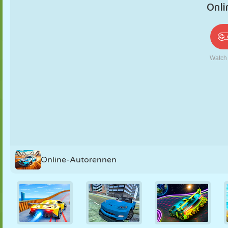
PUPPEN
RÄTSEL
REAKTION
RETRO
ROBOTER
STRATEGIE
STUNT
PANZER
TENNIS
TIC TAC TOE
Online-Autorennen