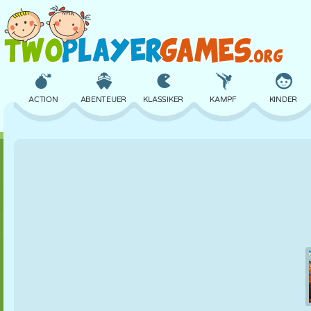
ACTION
ABENTEUER
KLASSIKER
KAMPF
KINDER
3D
FLUGZEUG
ALIEN
BALANCE
BASKETBALL
SCHLOSS
SCHACH
CRAZY
VERTEIDIGUNG
DINOSAURIER
MÄDCHEN
GOLF
SPRINGEN
MATHE
LABYRINTH