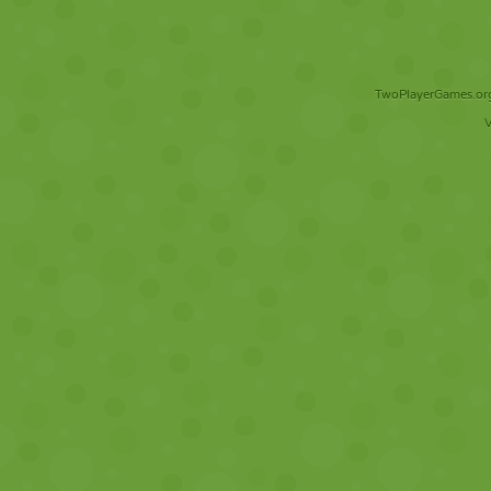
TwoPlayerGames.org 
V