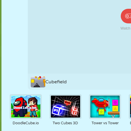
PUPPEN
RÄTSEL
REAKTION
RETRO
ROBOTER
STRATEGIE
STUNT
PANZER
TENNIS
TIC TAC TOE
Cubefield
DoodleCube.io
Two Cubes 3D
Tower vs Tower