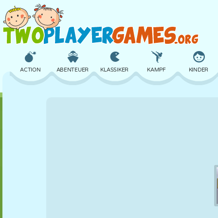
ACTION
ABENTEUER
KLASSIKER
KAMPF
KINDER
3D
FLUGZEUG
ALIEN
BALANCE
BASKETBALL
SCHLOSS
SCHACH
CRAZY
VERTEIDIGUNG
DINOSAURIER
MÄDCHEN
GOLF
SPRINGEN
MATHE
LABYRINTH