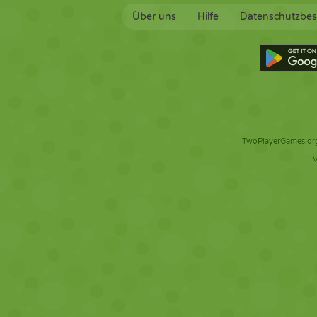
Über uns
Hilfe
Datenschutzbe
TwoPlayerGames.org 
V