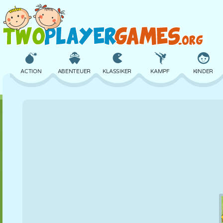
ACTION
ABENTEUER
KLASSIKER
KAMPF
KINDER
3D
FLUGZEUG
ALIEN
BALANCE
BASKETBALL
SCHLOSS
SCHACH
CRAZY
VERTEIDIGUNG
DINOSAURIER
MÄDCHEN
GOLF
SPRINGEN
MATHE
LABYRINTH