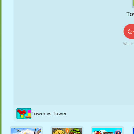
PUPPEN
RÄTSEL
REAKTION
RETRO
ROBOTER
STRATEGIE
STUNT
PANZER
TENNIS
TIC TAC TOE
Tower vs Tower