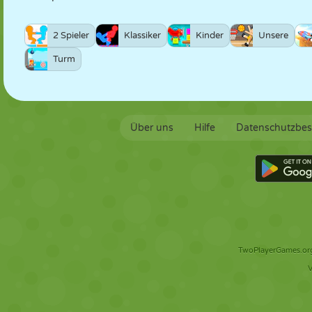
2 Spieler
Klassiker
Kinder
Unsere
Turm
Über uns
Hilfe
Datenschutzbe
TwoPlayerGames.org 
V